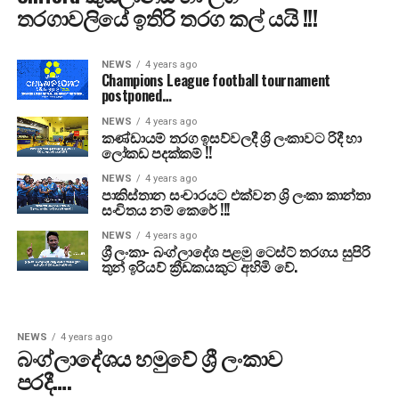
තරගාවලියේ ඉතිරි තරග කල් යයි !!!
NEWS
4 years ago
Champions League football tournament
postponed…
NEWS
4 years ago
කණ්ඩායම් තරග ඉසව්වලදී ශ්‍රි ලංකාවට රිදී හා
ලෝකඩ පදක්කම් !!
NEWS
4 years ago
පාකිස්තාන සංචාරයට එක්වන ශ්‍රි ලංකා කාන්තා
සංචිතය නම් කෙරේ !!!
NEWS
4 years ago
ශ්‍රී ලංකා- බංග්ලාදේශ පළමු ටෙස්ට් තරගය සුපිරි
තුන් ඉරියව් ක්‍රීඩකයකුට අහිමි වේ.
NEWS
4 years ago
බංග්ලාදේශය හමුවේ ශ්‍රී ලංකාව
පරදී….