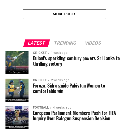
MORE POSTS
LATEST
TRENDING
VIDEOS
CRICKET
1 week ago
Dulani’s sparkling century powers Sri Lanka to
thrilling victory
CRICKET
2 weeks ago
Feroza, Sidra guide Pakistan Women to
comfortable win
FOOTBALL
4 weeks ago
European Parliament Members Push for FIFA
Inquiry Over Balogun Suspension Decision