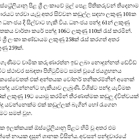
ට්‍රේලියානු පිළ ශ්‍රී ලංකාවේ මුල් පෙළ පිතිකරුවන් තිදෙනාම
රීඩාගාරයට හරවා යැවූ අතර සිව්වන කඩුල්ල සඳහා ලකුණු 101ක
ධනංජය දි සිල්වාට හැකි විය. ධනංජය පන්දු 61න් ලකුණු
 ශතකය වාර්තා කරේ පන්දු 106ට ලකුණු 110ක් රැස් කරමින්.
 ශ්‍රී ලංකා කණ්ඩායම ලකුණු 258ක් රැස් කරගත් අතර
ුණු 259ක්.
බාගැණීමට චාමික කරුණාරත්න ඉඩ ලබා නොදුන්නත් ඩේවිඩ්
විට ස්ථාවර සබඳතා පිහිටුවීමට සමත් වූයේ ජයග්‍රහනය
්. කෙසේවෙතත් එක් අන්තයක වෝනර් තනිකරම්නින් අනෙක්
පන්දු යවන්නන්ට හැකියාව ලැබුණි. විශිෂ්ට පන්දු යැවීමක
ක් ලකුණු 19ට යොමු කරමින් තීරණාත්මක කඩුලු ද්විත්වයක්
දු යවන්නෙක්ම එක් කඩුල්ලක් බැගින් හෝ රැගෙන
ීමට සමත් වූහ.
ඉලක්කයක් ඕස්ට්‍රේලියානු පිළට හිමි වූ අතර එම
්තේ නායක දසුන් ශානක විසින්ය. අවසන් පන්දුවාරයේ