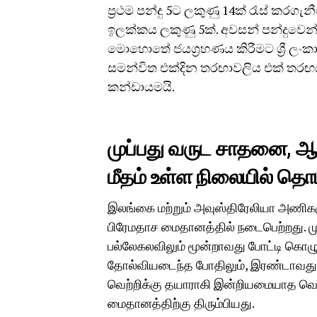
ප්‍රථම පන්දු 5ට ලකුණු 14ක් රැස් කරගැන
ඉලක්කය ලකුණු 5ක්. අවසන් පන්දුවෙන්
මොහොතේ ජයග්‍රහණය කිරීමට ශ්‍රී ලංක
සමන්විත එක්දින තරඟාවලිය එක් තරඟයක
කන්ඩායමයි.
முப்பது வருட சாதனை, ஆஸ
மீதம் உள்ள நிலையில் த
இலங்கை மற்றும் அவுஸ்திரேலியா அணிகள
பிரேமதாச மைதானத்தில் நடைபெற்றது. ம
பல்லேகலவிலும் மூன்றாவது போட்டி கொழும்
தோல்வியடைந்த போதிலும், இரண்டாவது ம
வெற்றிக்கு தயாராகி இன்றியமையாத வெற்
மைதானத்திற்கு திரும்பியது.