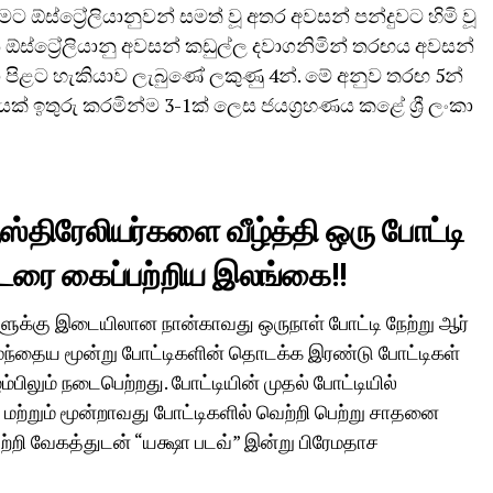
ීමට ඕස්ට්‍රේලියානුවන් සමත් වූ අතර අවසන් පන්දුවට හිමි වූ
 ඕස්ට්‍රේලියානු අවසන් කඩුල්ල දවාගනිමින් තරඟය අවසන්
ා පිළට හැකියාව ලැබුණේ ලකුණු 4න්. මේ අනුව තරඟ 5න්
් ඉතුරු කරමින්ම 3-1ක් ලෙස ජයග්‍රහණය කළේ ශ්‍රී ලංකා
்திரேலியர்களை வீழ்த்தி ஒரு போட்டி
ொடரை கைப்பற்றிய இலங்கை!!
ுக்கு இடையிலான நான்காவது ஒருநாள் போட்டி நேற்று ஆர்
ுந்தைய மூன்று போட்டிகளின் தொடக்க இரண்டு போட்டிகள்
பிலும் நடைபெற்றது. போட்டியின் முதல் போட்டியில்
ற்றும் மூன்றாவது போட்டிகளில் வெற்றி பெற்று சாதனை
றி வேகத்துடன் “யக்ஷா படவ்” இன்று பிரேமதாச