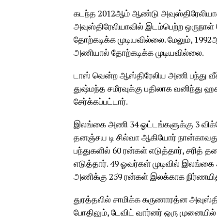
கடந்த 2012ஆம் ஆண்டு அவுஸ்திரேலியாவ
அவுஸ்திரேலியாவில் இடம்பெற்ற ஒருந
தோற்கடிக்க முடியவில்லை. மேலும், 19
அணியால் தோற்கடிக்க முடியவில்லை.
டாஸ் வென்ற ஆஸ்திரேலிய அணி பந்து வீ
துஷ்மந்த சமீரவுக்கு பதிலாக வனிந்து 
சேர்க்கப்பட்டார்.
இலங்கை அணி 34 ஓட்டங்களுக்கு 3 விக்க
தனஞ்சய டி சில்வா ஆகியோர் நான்காவது
பந்துகளில் 60 ரன்கள் எடுத்தார், சரித் 
எடுத்தார். 49 ஓவர்கள் முடிவில் இலங்
அணிக்கு 259 ரன்கள் இலக்காக நிர்ணயித
துரத்தலில் சாமிக்க கருணாரத்ன அவுஸ
போதிலும், டேவிட் வார்னர் ஒரு முனையி