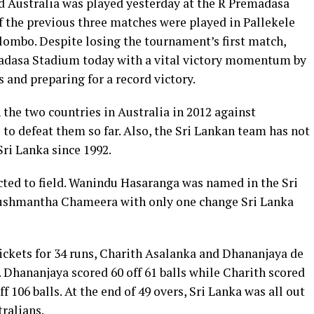
d Australia was played yesterday at the R Premadasa
 the previous three matches were played in Pallekele
lombo. Despite losing the tournament’s first match,
adasa Stadium today with a vital victory momentum by
and preparing for a record victory.
the two countries in Australia in 2012 against
 to defeat them so far. Also, the Sri Lankan team has not
Sri Lanka since 1992.
cted to field. Wanindu Hasaranga was named in the Sri
Dushmantha Chameera with only one change Sri Lanka
ickets for 34 runs, Charith Asalanka and Dhananjaya de
. Dhananjaya scored 60 off 61 balls while Charith scored
 106 balls. At the end of 49 overs, Sri Lanka was all out
tralians.