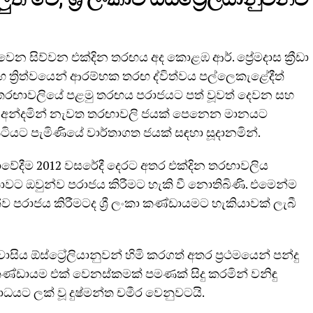
ත්වෙන සිව්වන එක්දින තරඟය අද කොළඹ ආර්. ප්‍රේමදාස ක්‍රීඩා
රඟ ත්‍රිත්වයෙන් ආරම්භක තරඟ ද්විත්වය පල්ලෙකැළේදීත්
තරඟාවලියේ පළමු තරඟය පරාජයට පත් වූවත් දෙවන සහ
බල අන්දමින් නැවත තරඟාවලි ජයක් පෙනෙන මානයට
 පිටියට පැමිණියේ වාර්තාගත ජයක් සඳහා සූදානමින්.
ලියාවේදීම 2012 වසරේදී දෙරට අතර එක්දින තරඟාවලිය
කාවට ඔවුන්ව පරාජය කිරීමට හැකි වී නොතිබිණි. එමෙන්ම
 පරාජය කිරීමටද ශ්‍රී ලංකා කණ්ඩායමට හැකියාවක් ලැබී
ය ඕස්ට්‍රේලියානුවන් හිමි කරගත් අතර ප්‍රථමයෙන් පන්දු
 කණ්ඩායම එක් වෙනස්කමක් පමණක් සිදු කරමින් වනිඳු
යට ලක් වූ දුෂ්මන්ත චමීර වෙනුවටයි.