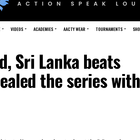
E
VIDEOS
ACADEMIES
AACTY WEAR
TOURNAMENTS
SH
d, Sri Lanka beats
ealed the series wit