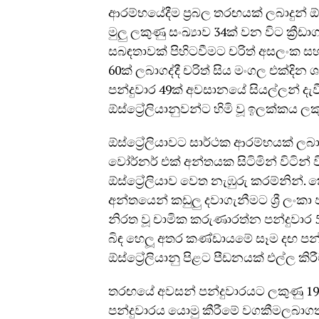
ආරම්භයේදීම ප්‍රබල තරඟයක් ලබාදුන් ඕස්
මුලු ලකුණු සංඛ්‍යාව 34ක් වන විට ක්‍
සබඳතාවක් පිහිටවීමට චරිත් අසලංක සහ 
60ක් ලබාගද්දී චරිත් සිය මංගල එක්දින
පන්දුවාර 49ක් අවසානයේ සියල්ලන් දැවී
ඕස්ට්‍රේලියානුවන්ට හිමි වූ ඉලක්කය ලක
ඕස්ට්‍රේලියාවට සාර්ථක ආරම්භයක් ල
වෝර්නර් එක් අන්තයක සිටිමින් විටින් 
ඕස්ට්‍රේලියාව වෙත නැඹුරු කරම්නින
අන්තයෙන් කඩුලු දවාගැනීමට ශ්‍රී ලංකා 
නිරත වූ චාමික කරුණාරත්න පන්දුවාර 5
බිඳ හෙලූ අතර කණ්ඩායමේ සෑම දඟ පන්
ඕස්ට්‍රේලියානු පිළට පීඩනයක් එල්ල කිර
තරඟයේ අවසන් පන්දුවාරයට ලකුණු 19ක 
පන්දුවාරය යොමු කීරීමේ වගකීමලබාගත