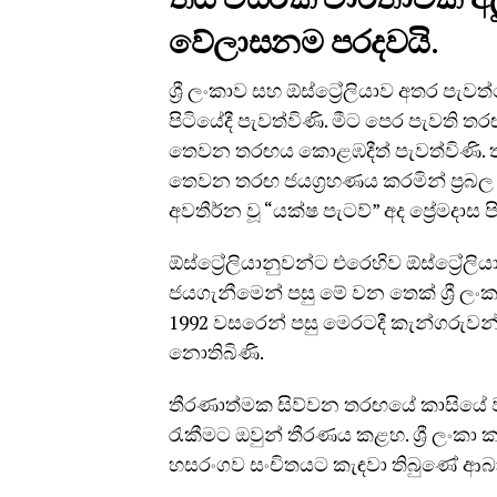
වේලාසනම පරදවයි.
ශ්‍රී ලංකාව සහ ඕස්ට්‍රේලියාව අතර පැව
පිටියේදී පැවත්විණි. මීට පෙර පැවති ත
තෙවන තරඟය කොළඹදීත් පැවත්විණි. 
තෙවන තරඟ ජයග්‍රහණය කරමින් ප්‍ර
අවතීර්න වූ “යක්ෂ පැටව්” අද ප්‍රේමදාස
ඕස්ට්‍රේලියානුවන්ට එරෙහිව ඕස්ට්‍රේ
ජයගැනීමෙන් පසු මේ වන තෙක් ශ්‍රී ලං
1992 වසරෙන් පසු මෙරටදී කැන්ගරුවන්ව
නොතිබිණි.
තීරණාත්මක සිව්වන තරඟයේ කාසියේ වාසි
රැකීමට ඔවුන් තීරණය කළහ. ශ්‍රී ලංකා
හසරංගව සංචිතයට කැඳවා තිබුණේ ආබාධ