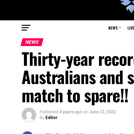
NEWS
LIV
NEWS
Thirty-year recor
Australians and s
match to spare!!
Published
4 years ago
on
June 22, 2022
By
Editor