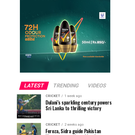
LATEST
TRENDING
VIDEOS
CRICKET
1 week ago
Dulani’s sparkling century powers
Sri Lanka to thrilling victory
CRICKET
2 weeks ago
Feroza, Sidra guide Pakistan