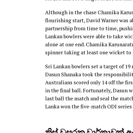
Although in the chase Chamika Karuna
flourishing start, David Warner was ab
partnership from time to time, pushin
Lankan bowlers were able to take wic
alone at one end. Chamika Karunaratne
spinner taking at least one wicket to
Sri Lankan bowlers set a target of 19 
Dasun Shanaka took the responsibility
Australians scored only 14 off the firs
in the final ball. Fortunately, Dasun w
last ball the match and seal the match
Lanka won the five-match ODI series 
තිස් වසරක වාර්තාවක් අලුත