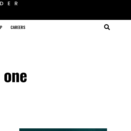
OP
CAREERS
h one