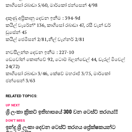
කාගිසෝ රබාඩා 5/60, මාර්කෝ ජන්සෙන් 4/98
දකුණු අප්‍රිකානු දෙවන ඉනීම : 394-9d
කයිල් වැරේන්* 136, කාගිසෝ රබාඩා 47, රසී වැන් ඩර්
ඩුසේන් 45
කයිල් ජෙමීසන් 2/81,නීල් වැග්නර් 2/81
නවසීලන්ත දෙවන ඉනීම : 227-10
ඩෙවෝන් කොන්වේ 92, ටොම් බ්ලන්ඩෙල් 44, ඩැරල් මිචෙල්
24(72)
කාගිසෝ රබාඩා 3/46, කේෂව් මහරාජ් 3/75, මාර්කෝ
ජන්සෙන් 3/63
RELATED TOPICS:
UP NEXT
ශ්‍රි ලංකා ක්‍රිකට් ඉතිහාසයේ 300 වන ටෙස්ට් තරගය!!!
DON'T MISS
ඉන්දු ශ්‍රි ලංකා දෙවන ටෙස්ට් තරගය ප්‍රේක්ෂකයන්ට