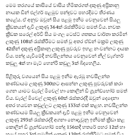
මෙම තරගයේ කාසියේ වාසිය හිමිකරගත් දකුණු අප්‍රිකානු
නායක ඩීන් එල්ගර් පළමුව පන්දුවට පහරදීමට තීරණය
කළේය. ඒ අනුව ඔවුන් සිය පළමු ඉනීම වෙනුවෙන් සියලු
ක්‍රීඩකයන් දැවී ලකුණු 364ක් රැස්කිරීමට සමත් විය. නවක
ක්‍රීඩක සරෙල් අර්වී සිය මංගල ටෙස්ට් ශතකය වාර්තා කරමින්
ලකුණු 108ක් රැස්කිරීමට සමත් වූ අතර ඒඩ්න් මක්‍රම් ලකුණු
42කින් දකුණු අප්‍රිකානු ලකුණු පුවරුව ඉහළ නංවන්නට දායක
විය. පන්දු යැවීමේදී නවසීලන්තය වෙනුවෙන් නීල් වැග්නර්
කඩුලු 4ක් හා මැට් හෙන්රි කඩුලු 3ක් බිදහෙලීය.
පිළිතුරු වශයෙන් සිය පළමු ඉනීම ඇරඹූ නවසීලන්ත
කණ්ඩායම ලකුණු 300කට ආසන්න ලකුණු පුවරුවක් කරා
ගෙන යාමට ඩැරල් මිචෙල් හා කොලින් ඩි ග්‍රෑන්ඩ්හෝම් සමත්
විය. ඩැරල් මිචෙල් ලකුණු 60ක් රැස්කරද්දී ඔවුන් දෙදෙනා
අතර හයවන කඩුල්ලට ලකුණු 133ක් එක් කළහ. නවසීලන්ත
කණ්ඩායම සියලු ක්‍රීඩකයන් දැවී පළමු ඉනිම වෙනුවෙන්
ලකුණු 293ක් රැස්කරද්දී අගනා නොදැවුනු ඉනීමක් ක්‍රීඩා කළ
කොලින් ඩි ග්‍රෑන්ඩ්හෝම් පන්දු 156කදී හතරේ පහර 12ක් හා
හයේ පහර 3ක් සමගින් ලකුණු 120ක් රැස්කිරීමට සමත් විය.