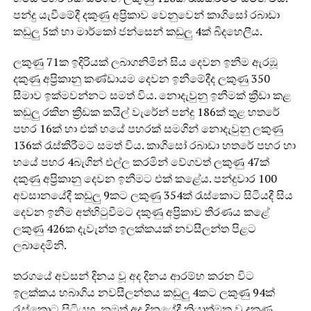
පන්දු යැවීමේදී දකුණු අප්‍රිකාව වෙනුවෙන් කාගිසෝ රබාඩා
කඩුලු 5ක් හා මාර්කෝ ජන්සෙන් කඩුලු 4ක් බිදහෙලීය.
ලකුණු 71ක ඉදිරියක් ලබාගනිමින් සිය දෙවන ඉනීම ඇරඹූ
දකුණු අප්‍රිකානු කණ්ඩායම දෙවන ඉනීමේදීද ලකුණු 350
සීමාව ඉක්මවන්නට සමත් විය. නොදැවුනු ඉනීමක් ක්‍රීඩා කළ
කඩුලු රකින ක්‍රීඩක කයිල් වැරේන් පන්දු 186ක් තුළ හතරේ
පහර 16ක් හා එක් හයේ පහරක් සමගින් නොදැවුනු ලකුණු
136ක් රැස්කිරීමට සමත් විය. කාගිසෝ රබාඩා හතරේ පහර හා
හයේ පහර 4බැගින් එල්ල කරමින් වේගවත් ලකුණු 47ක්
දකුණු අප්‍රිකානු දෙවන ඉනීමට එක් කළේය. පන්දුවාර 100
අවසානයේදී කඩුලු 9කට ලකුණු 354ක් රැස්කොට සිටියදී සිය
දෙවන ඉනීම අත්හිටුවීමට දකුණු අප්‍රිකාව තීරණය කළේ
ලකුණු 426ක දැවැන්ත ඉලක්කයක් නවසීලන්ත පිළට
ලබාදෙමිනි.
තරගයේ අවසන් දිනය වූ අද දිනය ආරම්භ කරන විට
ඉලක්කය හබාගිය නවසීලන්තය කඩුලු 4කට ලකුණු 94ක්
රැස්කොට සිටියහ. නමුත් අද දිනයේදී ක්‍රියාත්මක වූ දකුණු