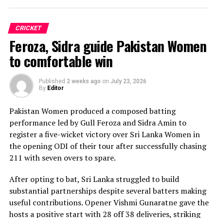
Praboda, Sugandika Kumari and Kawya Kavindi chipped
in with one wicket apiece, while disciplined fielding
CRICKET
produced two crucial run-outs.
Feroza, Sidra guide Pakistan Women
The chase belonged entirely to Dulani, who delivered
to comfortable win
the innings of the match. Displaying confidence,
composure and a wide range of attacking strokes, she
Published
2 weeks ago
on
July 23, 2026
By
Editor
remained unbeaten on 101 from just 64 balls, smashing
17 boundaries and a six. Her innings combined elegance
Pakistan Women produced a composed batting
with controlled aggression, ensuring Sri Lanka stayed
performance led by Gull Feroza and Sidra Amin to
ahead of the required rate throughout the chase.
register a five-wicket victory over Sri Lanka Women in
the opening ODI of their tour after successfully chasing
Captain Chamari Athapaththu provided the ideal
211 with seven overs to spare.
platform with a sparkling 39 off 22 balls, adding 78 for
the opening wicket before Nashra Sandhu broke the
After opting to bat, Sri Lanka struggled to build
partnership. Although Sri Lanka lost wickets at regular
substantial partnerships despite several batters making
intervals in the middle overs, Dulani remained firmly in
useful contributions. Opener Vishmi Gunaratne gave the
control, rotating the strike effectively before
hosts a positive start with 28 off 38 deliveries, striking
accelerating when it mattered most.