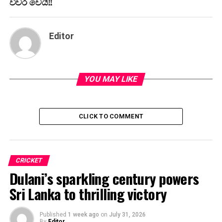
විවර වෙයි!!
Editor
YOU MAY LIKE
CLICK TO COMMENT
CRICKET
Dulani’s sparkling century powers
Sri Lanka to thrilling victory
Published
1 week ago
on
July 31, 2026
By
Editor