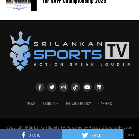
for SAFF Championship 2025
NEWS
ABOUT US
PRIVACY POLICY
CAREERS
Copyright © Sri Lankan Sports TV. Powered by Aasgard Sports (Private)
Limited.
SHARE
TWEET