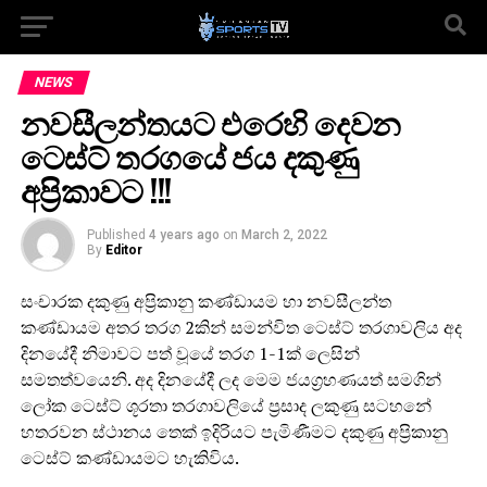
NEWS
නවසීලන්තයට එරෙහි දෙවන
ටෙස්ට් තරගයේ ජය දකුණු
අප්‍රිකාවට !!!
Published
4 years ago
on
March 2, 2022
By
Editor
සංචාරක දකුණු අප්‍රිකානු කණ්ඩායම හා නවසීලන්ත
කණ්ඩායම අතර තරග 2කින් සමන්විත ටෙස්ට් තරගාවලිය අද
දිනයේදී නිමාවට පත් වූයේ තරග 1-1ක් ලෙසින්
සමතත්වයෙනි. අද දිනයේදී ලද මෙම ජයග්‍රහණයත් සමගින්
ලෝක ටෙස්ට් ශූරතා තරගාවලියේ ප්‍රසාද ලකුණු සටහනේ
හතරවන ස්ථානය තෙක් ඉදිරියට පැමිණීමට දකුණු අප්‍රිකානු
ටෙස්ට් කණ්ඩායමට හැකිවිය.