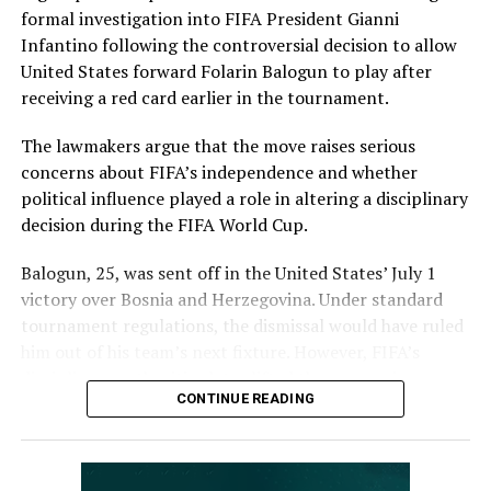
captain Fatima Sana chipped in with a wicket apiece to
formal investigation into FIFA President Gianni
keep the scoring under control.
Infantino following the controversial decision to allow
United States forward Folarin Balogun to play after
In reply, Pakistan laid the foundation through Gull
receiving a red card earlier in the tournament.
Feroza, who produced a fluent 78 off 77 balls, laced with
11 boundaries. She dominated the opening stand before
The lawmakers argue that the move raises serious
being trapped leg before wicket by Kavisha Dilhari after
concerns about FIFA’s independence and whether
steering her side into a commanding position.
political influence played a role in altering a disciplinary
decision during the FIFA World Cup.
Experienced batter Sidra Amin anchored the chase with
a measured 57 from 94 deliveries, rotating the strike
Balogun, 25, was sent off in the United States’ July 1
effectively while building partnerships that kept
victory over Bosnia and Herzegovina. Under standard
Pakistan comfortably ahead of the required rate. Ayesha
tournament regulations, the dismissal would have ruled
Zafar then finished the job with an unbeaten 27, while
him out of his team’s next fixture. However, FIFA’s
Najiha Alvi contributed a useful 13.
disciplinary authorities later lifted the suspension,
CONTINUE READING
enabling the striker to feature in Monday’s match.
Sri Lanka’s bowlers found occasional breakthroughs,
with Dilhari returning 2 for 37, while Inoka Ranaweera,
The decision came after U.S. President Donald Trump
Chamari Athapaththu and Nimasha Meepage claimed
reportedly appealed directly to Infantino on Balogun’s