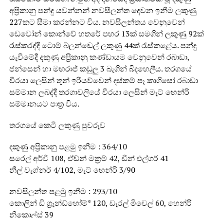
අප්‍රිකානු පන්දු යවන්නන් නවසීලන්ත දෙවන ඉනීම ලකුණු
227කට සීමා කරන්නට විය. නවසීලන්තය වෙනුවෙන්
ඩෙවෝන් කොන්වේ හතරේ පහර 13ක් සමගින් ලකුණු 92ක්
රැස්කරද්දී ටොම් බ්ලන්ඩෙල් ලකුණු 44ක් රැස්කළේය. පන්දු
යැවීමේදී දකුණු අප්‍රිකානු කණ්ඩායම වෙනුවෙන් රබාඩා,
ජන්සෙන් හා මහරාජ් කඩුලු 3 බැගින් බිදහෙලීය. තරගයේ
වීරයා ලෙසින් තුන් ඉරියව්වෙන් දස්කම් පෑ කාගිසෝ රබාඩා
සම්මාන ලබද්දී තරගාවලියේ වීරයා ලෙසින් මැට් හෙන්රි
සම්මානයට පාත්‍ර විය.
තරගයේ කෙටි ලකුණු පුවරුව
දකුණු අප්‍රිකානු පළමු ඉනීම : 364/10
සරෙල් අර්වී 108, ඒඩ්න් මක්‍රම් 42, ඩීන් එල්ගර් 41
නීල් වැග්නර් 4/102, මැට් හෙන්රි 3/90
නවසීලන්ත පළමු ඉනීම : 293/10
කොලින් ඩි ග්‍රෑන්ඩ්හෝම්* 120, ඩැරල් මිචෙල් 60, හෙන්රි
නිකොල්ස් 39