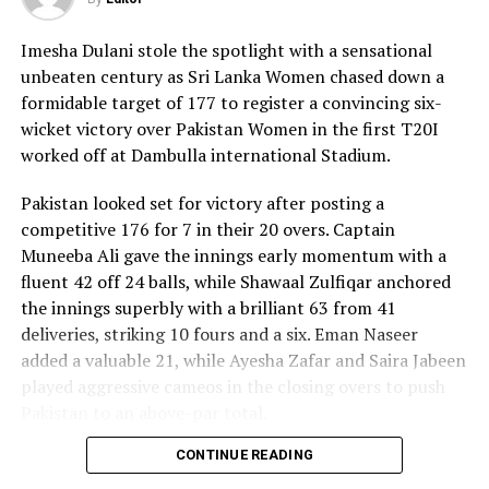
Imesha Dulani stole the spotlight with a sensational
unbeaten century as Sri Lanka Women chased down a
formidable target of 177 to register a convincing six-
wicket victory over Pakistan Women in the first T20I
worked off at Dambulla international Stadium.
Pakistan looked set for victory after posting a
competitive 176 for 7 in their 20 overs. Captain
Muneeba Ali gave the innings early momentum with a
fluent 42 off 24 balls, while Shawaal Zulfiqar anchored
the innings superbly with a brilliant 63 from 41
deliveries, striking 10 fours and a six. Eman Naseer
added a valuable 21, while Ayesha Zafar and Saira Jabeen
played aggressive cameos in the closing overs to push
Pakistan to an above-par total.
CONTINUE READING
Sri Lanka’s bowlers shared the wickets, with Kavisha
Dilhari leading the way with two dismissals. Chamudi