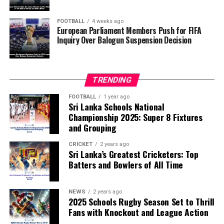
principle of political neutrality, including the awarding
of the FIFA Peace Prize to Trump.
FOOTBALL
4 weeks ago
European Parliament Members Push for FIFA
Inquiry Over Balogun Suspension Decision
FIFA has maintained that the decision to overturn
Balogun’s suspension was made independently by its
disciplinary committee.
TRENDING
According to the lawmakers, support for the initiative is
growing, with 35 members of the European Parliament
FOOTBALL
1 year ago
Sri Lanka Schools National
already backing the proposal.
Championship 2025: Super 8 Fixtures
and Grouping
“The beauty of sport lies in the consistent and
transparent application of its rules,” the statement said.
CRICKET
2 years ago
Sri Lanka’s Greatest Cricketers: Top
“When political influence determines who is eligible to
Batters and Bowlers of All Time
compete, the principle of fairness is fundamentally
weakened.”
NEWS
2 years ago
2025 Schools Rugby Season Set to Thrill
Fans with Knockout and League Action