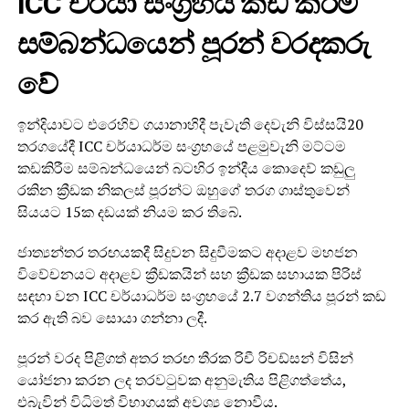
ICC චර්යා සංග්‍රහය කඩ කිරීම
සම්බන්ධයෙන් පූරන් වරදකරු
වේ
ඉන්දියාවට එරෙහිව ගයානාහිදී පැවැති දෙවැනි විස්සයි20
තරගයේදී ICC චර්යාධර්ම සංග්‍රහයේ පළමුවැනි මට්ටම
කඩකිරීම සම්බන්ධයෙන් බටහිර ඉන්දීය කොදෙව් කඩුලු
රකින ක්‍රීඩක නිකලස් පූරන්ට ඔහුගේ තරග ගාස්තුවෙන්
සියයට 15ක දඩයක් නියම කර තිබේ.
ජාත්‍යන්තර තරඟයකදී සිදුවන සිදුවීමකට අදාළව මහජන
විවේචනයට අදාළව ක්‍රීඩකයින් සහ ක්‍රීඩක සහායක පිරිස්
සඳහා වන ICC චර්යාධර්ම සංග්‍රහයේ 2.7 වගන්තිය පූරන් කඩ
කර ඇති බව සොයා ගන්නා ලදී.
පූරන් වරද පිළිගත් අතර තරඟ තීරක රිචී රිචඩ්සන් විසින්
යෝජනා කරන ලද තරවටුවක අනුමැතිය පිළිගත්තේය,
එබැවින් විධිමත් විභාගයක් අවශ්‍ය නොවීය.