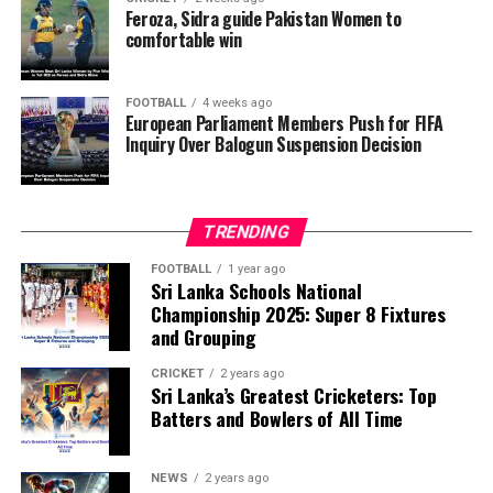
reversal of Balogun’s suspension and to assess what
Feroza, Sidra guide Pakistan Women to
comfortable win
they describe as other possible violations of FIFA’s
principle of political neutrality, including the awarding
of the FIFA Peace Prize to Trump.
FOOTBALL
4 weeks ago
European Parliament Members Push for FIFA
Inquiry Over Balogun Suspension Decision
FIFA has maintained that the decision to overturn
Balogun’s suspension was made independently by its
disciplinary committee.
TRENDING
According to the lawmakers, support for the initiative is
growing, with 35 members of the European Parliament
FOOTBALL
1 year ago
Sri Lanka Schools National
already backing the proposal.
Championship 2025: Super 8 Fixtures
and Grouping
“The beauty of sport lies in the consistent and
transparent application of its rules,” the statement said.
CRICKET
2 years ago
Sri Lanka’s Greatest Cricketers: Top
“When political influence determines who is eligible to
Batters and Bowlers of All Time
compete, the principle of fairness is fundamentally
weakened.”
NEWS
2 years ago