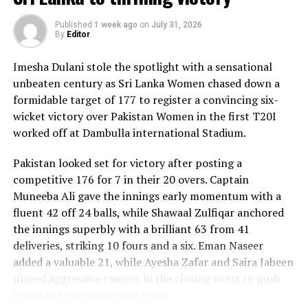
Published
1 week ago
on
July 31, 2026
By
Editor
Imesha Dulani stole the spotlight with a sensational
unbeaten century as Sri Lanka Women chased down a
formidable target of 177 to register a convincing six-
wicket victory over Pakistan Women in the first T20I
worked off at Dambulla international Stadium.
Pakistan looked set for victory after posting a
competitive 176 for 7 in their 20 overs. Captain
Muneeba Ali gave the innings early momentum with a
fluent 42 off 24 balls, while Shawaal Zulfiqar anchored
the innings superbly with a brilliant 63 from 41
deliveries, striking 10 fours and a six. Eman Naseer
added a valuable 21, while Ayesha Zafar and Saira Jabeen
played aggressive cameos in the closing overs to push
Pakistan to an above-par total.