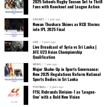
2025 Schools Rugby Season Set to Thrill
Fans with Knockout and League Action
CRICKET
1 year ago
Nuwan Thushara Shines as RCB Storms
into IPL 2025 Final
LIVE
5 years ago
Live Broadcast of Syria vs Sri Lanka |
AFC U23 Asian Championship
Qualification
NEWS
1 year ago
Major Shake-Up in Sports Governance:
New 2025 Regulations Reform National
Sports Bodies in Sri Lanka
FOOTBALL
2 years ago
FFSL Rebrands Division-1 as ‘League-
One’ with a Bold New Vision