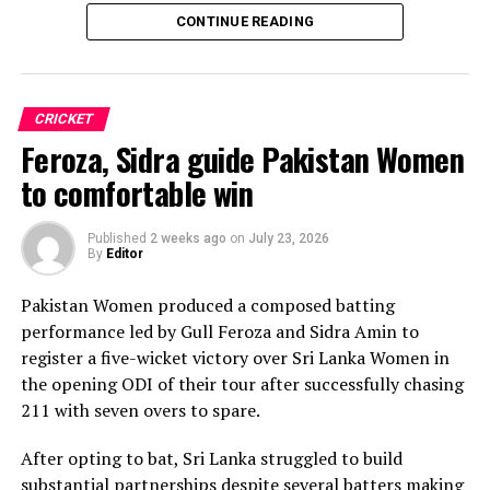
CONTINUE READING
Sri Lanka’s bowlers shared the wickets, with Kavisha
Dilhari leading the way with two dismissals. Chamudi
Praboda, Sugandika Kumari and Kawya Kavindi chipped
in with one wicket apiece, while disciplined fielding
CRICKET
produced two crucial run-outs.
Feroza, Sidra guide Pakistan Women
The chase belonged entirely to Dulani, who delivered
to comfortable win
the innings of the match. Displaying confidence,
composure and a wide range of attacking strokes, she
Published
2 weeks ago
on
July 23, 2026
By
Editor
remained unbeaten on 101 from just 64 balls, smashing
17 boundaries and a six. Her innings combined elegance
Pakistan Women produced a composed batting
with controlled aggression, ensuring Sri Lanka stayed
performance led by Gull Feroza and Sidra Amin to
ahead of the required rate throughout the chase.
register a five-wicket victory over Sri Lanka Women in
the opening ODI of their tour after successfully chasing
Captain Chamari Athapaththu provided the ideal
211 with seven overs to spare.
platform with a sparkling 39 off 22 balls, adding 78 for
the opening wicket before Nashra Sandhu broke the
After opting to bat, Sri Lanka struggled to build
partnership. Although Sri Lanka lost wickets at regular
substantial partnerships despite several batters making