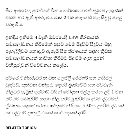
මීට අමතරව, පූරන්ගේ විනය වාර්තාවට එක් දඬුවම් ලකුණක්
එකතු කර ඇති අතර, එය මාස 24 ක කාලයක් තුළ සිදු වූ පළමු
වරද විය.
ඉන්දීය ඉනිමේ 4 වැනි ඕවරයේදී LBW තීරණයක්
සමාලෝචනය කිරීමෙන් පසුව මෙම සිදුවීම සිදුවිය. ඔහු
පැහැදිලිවම නොදැවී ඇතැයි සිතූ තීරණයක් සඳහා ක්‍රීඩක
සමාලෝචනයක් භාවිතා කිරීමට සිදු වීම ගැන පූරන්
විනිසුරුවන් විවේචනය කළේය.
පිටියේ විනිසුරුවරුන් වන ලෙස්ලි රෙයිෆර් සහ නයිජල්
ඩුගුයිඩ්, තුන්වන විනිසුරු ග්‍රෙගරි බ්‍රැත්වේට් සහ සිවුවැනි
නිලධර පැට්‍රික් ගුස්ටාඩ් විසින් චෝදනා එල්ල කරන ලදී. 1 වන
මට්ටම කඩකිරීම් සඳහා නිල තරවටු කිරීමක අවම දඬුවමක්,
ක්‍රීඩකයෙකුගේ තරඟ ගාස්තුවෙන් සියයට 50ක උපරිම දඩයක්
සහ දඬුවම් ලකුණු එකක් හෝ දෙකක් දරයි.
RELATED TOPICS: