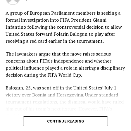
impressive figures of 3 for 42, while Tasmia Rubab
claimed 2 for 34. Umm-e-Hani, Syeda Aroob Shah and
A group of European Parliament members is seeking a
captain Fatima Sana chipped in with a wicket apiece to
formal investigation into FIFA President Gianni
keep the scoring under control.
Infantino following the controversial decision to allow
United States forward Folarin Balogun to play after
In reply, Pakistan laid the foundation through Gull
receiving a red card earlier in the tournament.
Feroza, who produced a fluent 78 off 77 balls, laced with
11 boundaries. She dominated the opening stand before
The lawmakers argue that the move raises serious
being trapped leg before wicket by Kavisha Dilhari after
concerns about FIFA’s independence and whether
steering her side into a commanding position.
political influence played a role in altering a disciplinary
decision during the FIFA World Cup.
Experienced batter Sidra Amin anchored the chase with
a measured 57 from 94 deliveries, rotating the strike
Balogun, 25, was sent off in the United States’ July 1
effectively while building partnerships that kept
victory over Bosnia and Herzegovina. Under standard
Pakistan comfortably ahead of the required rate. Ayesha
tournament regulations, the dismissal would have ruled
Zafar then finished the job with an unbeaten 27, while
him out of his team’s next fixture. However, FIFA’s
Najiha Alvi contributed a useful 13.
disciplinary authorities later lifted the suspension,
CONTINUE READING
enabling the striker to feature in Monday’s match.
Sri Lanka’s bowlers found occasional breakthroughs,