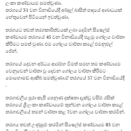
ලංකා කණ්ඩායම සමත්වුණා.
තරගයේ 31 වන විනාඩියේදී අබ්දුල් බාසිත් පාදයේ ආබාධයක්
හේතුවෙන් පිටියෙන් ඉවත්වුණා.
තරගයට තවත් තරගකාරිත්වයක් ලබා දෙමින් සීෂෙල්ස්
කණ්ඩායම තරගයේ 45 වන විනාඩියේදී පළමු ගෝලය වාර්තා
කිරීමට සමත් වුණා. එම ගෝලය වාර්තා කළේ එමනුඑල්
ජේන්.
තරගයේ දෙවන අර්ධය ආරම්භ වීමත් සමඟ තම කණ්ඩායම
වෙනුවෙන් වාර්තා වූ දෙවන ගෝලය වාර්තා කිරීමට
මොහොමඩ් ආකිබ් සමත්වුණා.ඒ තරගයේ 57 වන විනාඩියේදී
.
තරගාවලිය පුරා කැපී පෙනුණ දක්ෂතා දැක්වූ වසීම් රසික්
තරගයේ ශ්‍රී ලංකා කණ්ඩායමේ තුන්වන ගෝලය වාර්තා කළේ
තරගාවලියේ තමන් වාර්තා කළ 7වන ගෝලය වාර්තා කරමින්.
තරගය තවත් උණුසුම් කරමින් සීෂෙල්ස් කණ්ඩායම 83 වන