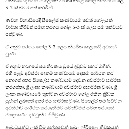
විනාඩියේදී තවත් ගෝලයක් වාර්තා කළේ ගෝල තත්වය ගෝල
3-2 ක් බවට පත් කරමින්.
89වන විනාඩියේදී සීෂෙල්ස් කණ්ඩායම තවත් ගෝලයක්
වාර්තා කිරීමත් සමඟ තරගය ගෝල 3-3 ක් ලෙස සම තත්වයට
පත්වුණා.
ඒ අනුව තරගය ගෝල 3-3 ලෙස නියමිත කාලයේදී අවසන්
වුණා.
ඒ අනුව තරගයේ ජය තීරණය වූයේ දඬුවම් පහර මගින්.
එහි පළමු අවස්ථා දෙකම කණ්ඩායම දෙකම සාර්ථක කර
නොගත් අතර සීෂෙල්ස් කණ්ඩායම දෙවන අවස්ථාව සාර්ථක
කරගත්තා. ශ්‍රී ලංකා කණ්ඩායම් අවස්ථාව අසාර්ථක වුණා. ශ්‍රී
ලංකා කණ්ඩායමේ තුන්වන අවස්ථාව ගෝල රකින ක්‍රීඩක
සුජාන් ලබාගත් අතර එය සාර්ථක වුණා. සීෂෙල්ස් තම සිව්වන
අවස්ථාව සාර්ථක කරගැනීමට සමත්වීමත් සමඟ තරගයේ
ජයග්‍රහණය ද ඔවුන්ට හිමිවුණා.
ආබාධයන්ට ලක් වීම හේතුවෙන් ප්‍රබල ඉදිරිපෙළ ක්‍රීඩකයන්