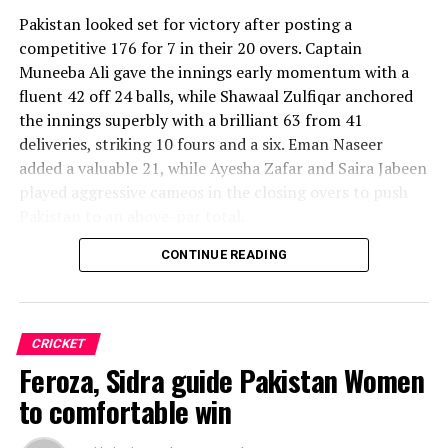
Pakistan looked set for victory after posting a
competitive 176 for 7 in their 20 overs. Captain
Muneeba Ali gave the innings early momentum with a
fluent 42 off 24 balls, while Shawaal Zulfiqar anchored
the innings superbly with a brilliant 63 from 41
deliveries, striking 10 fours and a six. Eman Naseer
added a valuable 21, while Ayesha Zafar and Saira Jabeen
played aggressive cameos in the closing overs to push
Pakistan to an above-par total.
CONTINUE READING
Sri Lanka’s bowlers shared the wickets, with Kavisha
Dilhari leading the way with two dismissals. Chamudi
Praboda, Sugandika Kumari and Kawya Kavindi chipped
in with one wicket apiece, while disciplined fielding
CRICKET
produced two crucial run-outs.
Feroza, Sidra guide Pakistan Women
The chase belonged entirely to Dulani, who delivered
to comfortable win
the innings of the match. Displaying confidence,