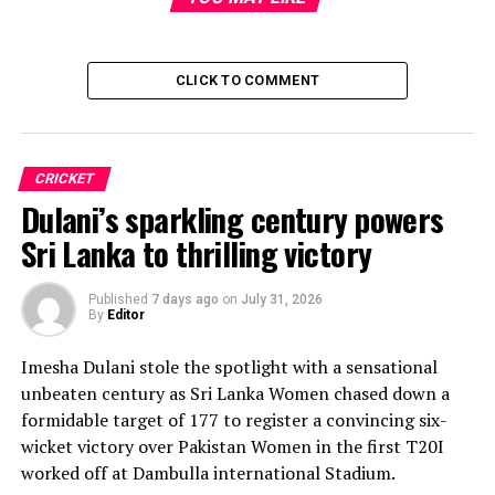
CLICK TO COMMENT
CRICKET
Dulani’s sparkling century powers
Sri Lanka to thrilling victory
Published
7 days ago
on
July 31, 2026
By
Editor
Imesha Dulani stole the spotlight with a sensational
unbeaten century as Sri Lanka Women chased down a
formidable target of 177 to register a convincing six-
wicket victory over Pakistan Women in the first T20I
worked off at Dambulla international Stadium.