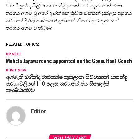
වන ඩිලන් ද සිල්වා සහ කවිඳූ ඉෂාන් හට අද අවසන් මහා
තරගය අහිමි වූ අතර ආරක්ෂක ක්‍රීඩක ඩක්සන් පුස්ලස් පසුගිය
තරගයේ දී රතු කාඩ්පතක් ලබා ගත් නිසා ඔහුට ද අවසන්
තරගය අහිමි වී තිබුණා
RELATED TOPICS:
UP NEXT
Mahela Jayawardane appointed as the Consultant Coach
DON'T MISS
අගමැති මහින්ද රාජපක්ෂ කුසලාන සිව්කොන් පාපන්දු
තරගාවලියේ 1- 0 ලෙස තරගයේ ජය සීෂෙල්ස්
කණ්ඩායමට
Editor
YOU MAY LIKE