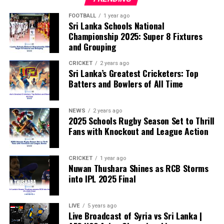
According to the lawmakers, support for the initiative is
growing, with 35 members of the European Parliament
FOOTBALL
1 year ago
Sri Lanka Schools National
already backing the proposal.
Championship 2025: Super 8 Fixtures
and Grouping
“The beauty of sport lies in the consistent and
transparent application of its rules,” the statement said.
CRICKET
2 years ago
Sri Lanka’s Greatest Cricketers: Top
“When political influence determines who is eligible to
Batters and Bowlers of All Time
compete, the principle of fairness is fundamentally
weakened.”
NEWS
2 years ago
2025 Schools Rugby Season Set to Thrill
Fans with Knockout and League Action
CRICKET
1 year ago
Nuwan Thushara Shines as RCB Storms
into IPL 2025 Final
LIVE
5 years ago
Live Broadcast of Syria vs Sri Lanka |