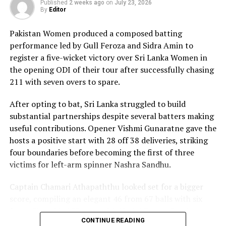
composure and a wide range of attacking strokes, she
Published
2 weeks ago
on
July 23, 2026
By
Editor
remained unbeaten on 101 from just 64 balls, smashing
17 boundaries and a six. Her innings combined elegance
Pakistan Women produced a composed batting
with controlled aggression, ensuring Sri Lanka stayed
performance led by Gull Feroza and Sidra Amin to
ahead of the required rate throughout the chase.
register a five-wicket victory over Sri Lanka Women in
the opening ODI of their tour after successfully chasing
Captain Chamari Athapaththu provided the ideal
211 with seven overs to spare.
platform with a sparkling 39 off 22 balls, adding 78 for
the opening wicket before Nashra Sandhu broke the
After opting to bat, Sri Lanka struggled to build
partnership. Although Sri Lanka lost wickets at regular
substantial partnerships despite several batters making
intervals in the middle overs, Dulani remained firmly in
useful contributions. Opener Vishmi Gunaratne gave the
control, rotating the strike effectively before
hosts a positive start with 28 off 38 deliveries, striking
accelerating when it mattered most.
four boundaries before becoming the first of three
victims for left-arm spinner Nashra Sandhu.
Kavisha Dilhari contributed 11 valuable runs, while
Nilakshika Silva remained unbeaten on nine as Sri Lanka
Captain Chamari Athapaththu looked set for a bigger
reached 177 for 4 in 19 overs, sealing victory with six
score, compiling an elegant 46 from 67 balls with six
balls to spare.
fours. She added 53 runs with Hasini Perera for the
CONTINUE READING
second wicket, but Nashra’s timely breakthrough halted
Pakistan spinner Nashra Sandhu finished with two