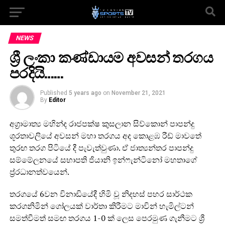
NEWS
ශ්‍රී ලංකා කණ්ඩායම අවසන් තරගය
පරදියි……
Published
5 years ago
on
November 21, 2021
By
Editor
අග්‍රාමාත්‍ය මහින්ද රාජපක්ෂ කුසලාන සිව්කොන් පාපන්දු
ශූරතාවලියේ අවසන් මහා තරගය අද කොළඹ රීඩ් මාවතේ
තුරඟ තරග පිටියේ දී පැවැත්වුණා. ඒ ජාත්‍යන්තර පාපන්දු
සම්මේලනයේ සභාපති ජියානි ඉන්ෆැන්ටිනෝ මහතාගේ
ප්‍ර්‍රධානත්වයෙන්.
තරගයේ 6වන විනාඩියේදී හිමි වූ නිදහස් පහර සාර්ථක
කරගනිමින් ගෝලයක් වාර්තා කිරීමට මාවින් හැමිල්ටන්
සමත්වීමත් සමඟ තරගය 1-0 ක් ලෙස පෙරමුණ ගැනීමට ශ්‍රී