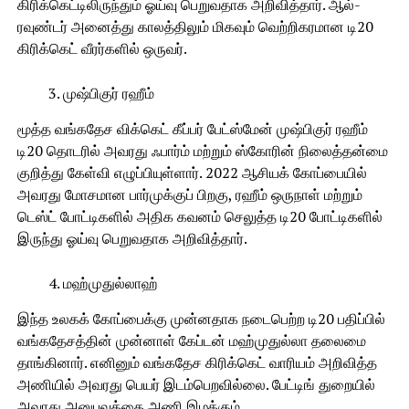
கிரிக்கெட்டிலிருந்தும் ஓய்வு பெறுவதாக அறிவித்தார். ஆல்-
ரவுண்டர் அனைத்து காலத்திலும் மிகவும் வெற்றிகரமான டி20
கிரிக்கெட் வீரர்களில் ஒருவர்.
முஷ்பிகுர் ரஹீம்
மூத்த வங்கதேச விக்கெட் கீப்பர் பேட்ஸ்மேன் முஷ்பிகுர் ரஹீம்
டி20 தொடரில் அவரது ஃபார்ம் மற்றும் ஸ்கோரின் நிலைத்தன்மை
குறித்து கேள்வி எழுப்பியுள்ளார். 2022 ஆசியக் கோப்பையில்
அவரது மோசமான பார்முக்குப் பிறகு, ரஹீம் ஒருநாள் மற்றும்
டெஸ்ட் போட்டிகளில் அதிக கவனம் செலுத்த டி20 போட்டிகளில்
இருந்து ஓய்வு பெறுவதாக அறிவித்தார்.
மஹ்முதுல்லாஹ்
இந்த உலகக் கோப்பைக்கு முன்னதாக நடைபெற்ற டி20 பதிப்பில்
வங்கதேசத்தின் முன்னாள் கேப்டன் மஹ்முதுல்லா தலைமை
தாங்கினார். எனினும் வங்கதேச கிரிக்கெட் வாரியம் அறிவித்த
அணியில் அவரது பெயர் இடம்பெறவில்லை. பேட்டிங் துறையில்
அவரது அனுபவத்தை அணி இழக்கும்.