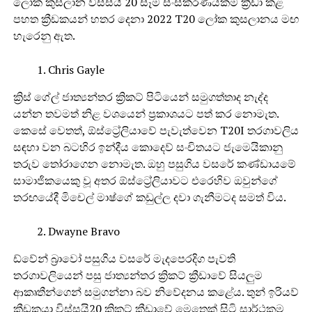
ලෝක කුසලාන විස්සයි 20 සෑම සංස්කරණයකම ක්‍රීඩා කළ
පහත ක්‍රීඩකයන් හතර දෙනා 2022 T20 ලෝක කුසලානය මඟ
හැරෙනු ඇත.
Chris Gayle
ක්‍රිස් ගේල් ජාත්‍යන්තර ක්‍රිකට් පිටියෙන් සමුගත්තාද නැද්ද
යන්න තවමත් නිළ වශයෙන් ප්‍රකාශයට පත් කර නොමැත.
කෙසේ වෙතත්, ඕස්ට්‍රේලියාවේ පැවැත්වෙන T20I තරගාවලිය
සඳහා වන බටහිර ඉන්දීය කොදෙව් සංචිතයට ජැමෙයිකානු
තරුව තෝරාගෙන නොමැත. ඔහු පසුගිය වසරේ කණ්ඩායමේ
සාමාජිකයෙකු වූ අතර ඕස්ට්‍රේලියාවට එරෙහිව ඔවුන්ගේ
තරඟයේදී මිචෙල් මාෂ්ගේ කඩුල්ල දවා ගැනීමටද සමත් විය.
Dwayne Bravo
ඩ්වේන් බ්‍රාවෝ පසුගිය වසරේ මැදපෙරදිග පැවති
තරගාවලියෙන් පසු ජාත්‍යන්තර ක්‍රිකට් ක්‍රීඩාවේ සියලුම
ආකෘතීන්ගෙන් සමුගන්නා බව නිවේදනය කළේය. තුන් ඉරියව්
ක්‍රීඩකයා විස්සයි20 ක්‍රිකට් ක්‍රීඩාවේ මෙතෙක් සිටි සාර්ථකම