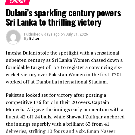
CRICKET
Dulani’s sparkling century powers
Sri Lanka to thrilling victory
Published
6 days ago
on
July 31, 2026
By
Editor
Imesha Dulani stole the spotlight with a sensational
unbeaten century as Sri Lanka Women chased down a
formidable target of 177 to register a convincing six-
wicket victory over Pakistan Women in the first T20I
worked off at Dambulla international Stadium.
Pakistan looked set for victory after posting a
competitive 176 for 7 in their 20 overs. Captain
Muneeba Ali gave the innings early momentum with a
fluent 42 off 24 balls, while Shawaal Zulfiqar anchored
the innings superbly with a brilliant 63 from 41
deliveries, striking 10 fours and a six. Eman Naseer