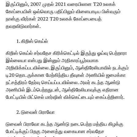
இருப்பினும், 2007 முதல் 2021 வரையிலான T20 உலகக்
கோப்பையின் ஒவ்வொரு பதிப்பிலும் விளையாடிய பின்வரும்
நான்கு வீரர்கள் 2022 T20 உலகக் கோப்பையைத்
தவறவிடுவார்கள்.
கிறிஸ் கெய்ல்
கிறிஸ் கெய்ல் சர்வதேச கிரிக்கெட்டில் இருந்து ஓய்வு பெற்றாரா
இல்லையா என்பது இன்னும் அதிகாரப்பூர்வமாக
அறிவிக்கப்படவில்லை. இருப்பினும், ஆஸ்திரேலியாவில் நடக்கும்
டி20 தொடருக்கான மேற்கிந்திய தீவுகள் அணியில் ஜமைக்கா
நட்சத்திரம் தேர்வு செய்யப்படவில்லை. அவர் கடந்த ஆண்டு
அணியில் இடம்பெற்றதுடன், ஆஸ்திரேலியாவுக்கு எதிரான
போட்டியில் மிட்செல் மார்ஷின் விக்கெட்டையும் கைப்பற்றினார்.
டுவைன் பிராவோ
டுவைன் பிராவோ கடந்த ஆண்டு நடைபெற்ற மத்திய கிழக்கு
போட்டிக்குப் பிறகு அனைத்து வகையான சர்வதேச