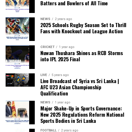
Batters and Bowlers of All Time
compete, the principle of fairness is fundamentally
weakened.”
NEWS
2 years ago
2025 Schools Rugby Season Set to Thrill
Fans with Knockout and League Action
CRICKET
1 year ago
Nuwan Thushara Shines as RCB Storms
into IPL 2025 Final
LIVE
5 years ago
Live Broadcast of Syria vs Sri Lanka |
AFC U23 Asian Championship
Qualification
NEWS
1 year ago
Major Shake-Up in Sports Governance:
New 2025 Regulations Reform National
Sports Bodies in Sri Lanka
FOOTBALL
2 years ago