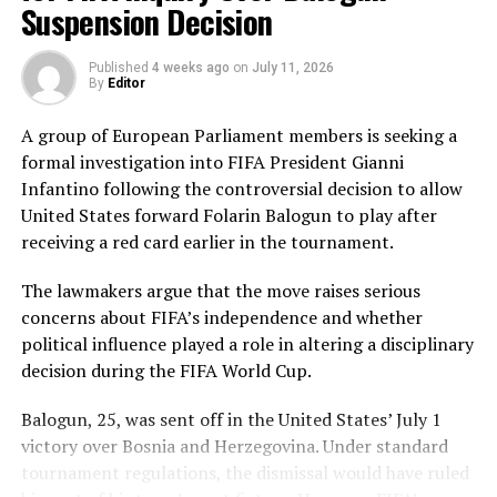
of 50 overs to post 210 for nine.
Suspension Decision
Pakistan’s disciplined bowling attack shared the
Published
4 weeks ago
on
July 11, 2026
workload effectively. Nashra Sandhu finished with
By
Editor
impressive figures of 3 for 42, while Tasmia Rubab
claimed 2 for 34. Umm-e-Hani, Syeda Aroob Shah and
A group of European Parliament members is seeking a
captain Fatima Sana chipped in with a wicket apiece to
formal investigation into FIFA President Gianni
keep the scoring under control.
Infantino following the controversial decision to allow
United States forward Folarin Balogun to play after
In reply, Pakistan laid the foundation through Gull
receiving a red card earlier in the tournament.
Feroza, who produced a fluent 78 off 77 balls, laced with
11 boundaries. She dominated the opening stand before
The lawmakers argue that the move raises serious
being trapped leg before wicket by Kavisha Dilhari after
concerns about FIFA’s independence and whether
steering her side into a commanding position.
political influence played a role in altering a disciplinary
decision during the FIFA World Cup.
Experienced batter Sidra Amin anchored the chase with
a measured 57 from 94 deliveries, rotating the strike
Balogun, 25, was sent off in the United States’ July 1
effectively while building partnerships that kept
victory over Bosnia and Herzegovina. Under standard
Pakistan comfortably ahead of the required rate. Ayesha
tournament regulations, the dismissal would have ruled
Zafar then finished the job with an unbeaten 27, while