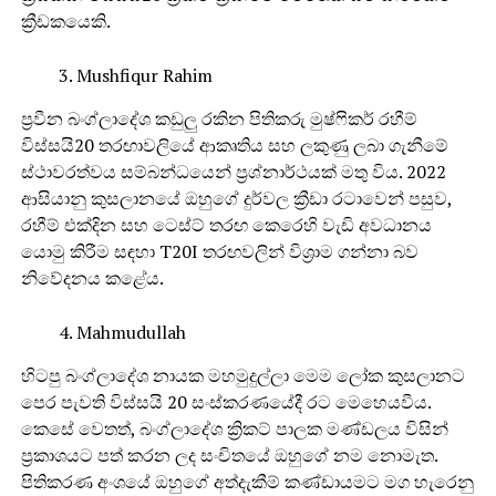
ක්‍රීඩකයෙකි.
Mushfiqur Rahim
ප්‍රවීන බංග්ලාදේශ කඩුලු රකින පිතිකරු මුෂ්ෆිකර් රහීම්
විස්සයි20 තරඟාවලියේ ආකෘතිය සහ ලකුණු ලබා ගැනීමේ
ස්ථාවරත්වය සම්බන්ධයෙන් ප්‍රශ්නාර්ථයක් මතු විය. 2022
ආසියානු කුසලානයේ ඔහුගේ දුර්වල ක්‍රීඩා රටාවෙන් පසුව,
රහීම් එක්දින සහ ටෙස්ට් තරඟ කෙරෙහි වැඩි අවධානය
යොමු කිරීම සඳහා T20I තරඟවලින් විශ්‍රාම ගන්නා බව
නිවේදනය කළේය.
Mahmudullah
හිටපු බංග්ලාදේශ නායක මහමුදුල්ලා මෙම ලෝක කුසලානට
පෙර පැවති විස්සයි 20 සංස්කරණයේදී රට මෙහෙයවීය.
කෙසේ වෙතත්, බංග්ලාදේශ ක්‍රිකට් පාලක මණ්ඩලය විසින්
ප්‍රකාශයට පත් කරන ලද සංචිතයේ ඔහුගේ නම නොමැත.
පිතිකරණ අංශයේ ඔහුගේ අත්දැකීම් කණ්ඩායමට මග හැරෙනු