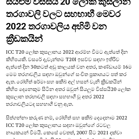
සියළුම විස්සයි 20 ලෝක කුසලාන
තරගාවලි වලට සහභාහී මෙවර
2022 තරගාවලිය අහිමි වන
ක්‍රීඩකයින්
ICC T20 ලෝක කුසලානය 2022 ආරම්භ වීමට ඇත්තේ දින
කිහිපයකි. වසරේ දැවැන්තම T20I ඉසව්ව සඳහා ඉතිරිව
ඇත්තේ දින 30කටත් අඩු කාලයක් වන අතර, කණ්ඩායම් 16ම
මෙම තරගාවලිය සඳහා ඔවුන්ගේ සංචිත ප්‍රකාශයට පත් කර
ඇත. රෝහිත් ෂර්මා සහ ෂකීබ් අල් හසන් වැනි ක්‍රීඩකයින්
කිහිප දෙනෙකුම සිටින අතර ඔවුන් සියලුම විස්සයි20 ලෝක
කුසලාන තරඟාවලි සඳහා සහභාගී වූ අතර 2022
තරගාවලියටද සහභාගී වනු ඇත.
සිත්ගන්නා කරුණ නම්, රෝහිත් සහ ෂකීබ් දෙදෙනාම 2022
ICC T20 ලෝක කුසලානය සඳහා ඔවුන්ගේ රටවල
නායකයන් වීමයි. කෙසේ වෙතත්, 2007 සිට 2021 දක්වා