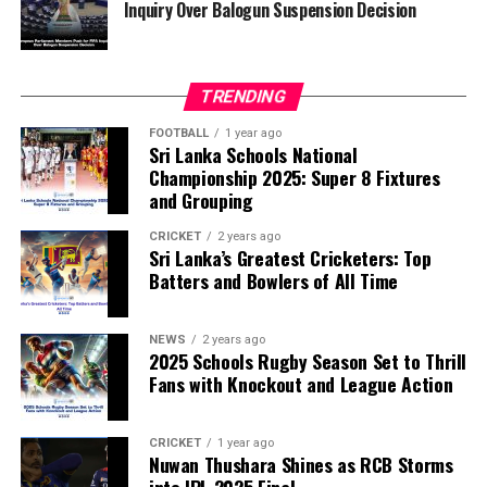
Inquiry Over Balogun Suspension Decision
FIFA has maintained that the decision to overturn
Balogun’s suspension was made independently by its
disciplinary committee.
TRENDING
According to the lawmakers, support for the initiative is
growing, with 35 members of the European Parliament
FOOTBALL
1 year ago
Sri Lanka Schools National
already backing the proposal.
Championship 2025: Super 8 Fixtures
and Grouping
“The beauty of sport lies in the consistent and
transparent application of its rules,” the statement said.
CRICKET
2 years ago
Sri Lanka’s Greatest Cricketers: Top
“When political influence determines who is eligible to
Batters and Bowlers of All Time
compete, the principle of fairness is fundamentally
weakened.”
NEWS
2 years ago
2025 Schools Rugby Season Set to Thrill
Fans with Knockout and League Action
CRICKET
1 year ago
Nuwan Thushara Shines as RCB Storms