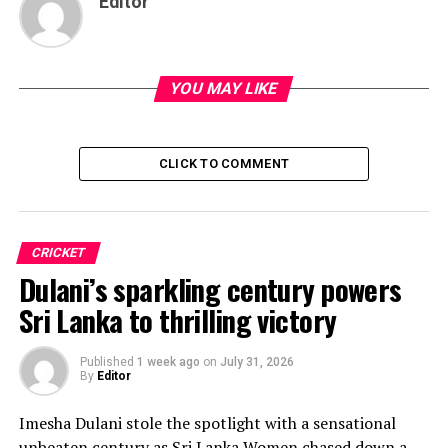
Editor
YOU MAY LIKE
CLICK TO COMMENT
CRICKET
Dulani’s sparkling century powers
Sri Lanka to thrilling victory
Published
1 week ago
on
July 31, 2026
By
Editor
Imesha Dulani stole the spotlight with a sensational
unbeaten century as Sri Lanka Women chased down a