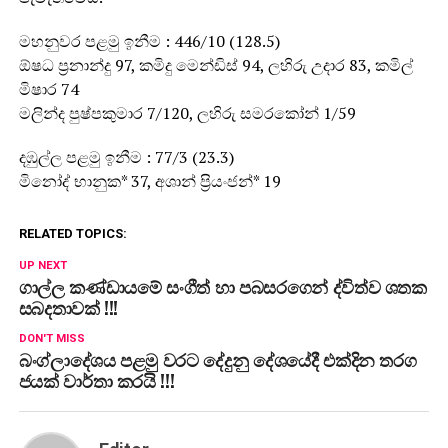
මහනුවර පළමු ඉනීම : 446/10 (128.5)
ඕෂධ ප්‍රනාන්දු 97, කමිදු මෙන්ඩිස් 94, ලහිරු උදාර 83, කමිල්
මිෂාර 74
මලින්ද පුෂ්පකුමාර 7/120, ලහිරු සමරකෝන් 1/59
දඹුල්ල පළමු ඉනීම : 77/3 (23.3)
මිනෝද් භානුක* 37, අශාන් ප්‍රියංජන්* 19
RELATED TOPICS:
UP NEXT
ගාල්ල කණ්ඩායමේ සංගීත් හා පබසරගෙන් ද්විත්ව ශතක
සබදතාවක් !!!
DON'T MISS
බංග්ලාදේශය පළමු වරට දේදුනු දේශයේදී එක්දින තරග
ජයක් වාර්තා කරයි !!!