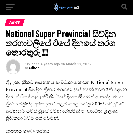
NEWS
National Super Provincial සිව්දින
තරගාවලියේ ඊයේ දිනයේ තරග
තොරතුරු !!!
Published
4 years ago
on
March 19, 2022
By
Editor
ශ්‍රි ලංකා ක්‍රිකට් ආයතනය සංවිධානය කරන National Super
Provincial සිව්දින ක්‍රිකට් තරගාවලියේ තවත් තරග 2ක් දෙවන
දිනටත් ඊයේ පැවැත්විණි. ඊයේ දිනයේදී වමත් දගපන්දු යවන
ක්‍රීඩක මලින්ද පුෂ්පකුමාර පළමු පෙළ කඩුලු 800ක් සම්පූර්ණ
කරන්නට සමත් වූයේ එවන් දස්කමක් පෑ හයවන ශ්‍රි ලංකා
ක්‍රීඩකයා බවට පත් වෙමිනි.
යාපනය ගාල්ල තරගය