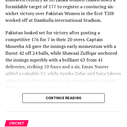
formidable target of 177 to register a convincing six-
wicket victory over Pakistan Women in the first T20I
worked off at Dambulla international Stadium.
Pakistan looked set for victory after posting a
competitive 176 for 7 in their 20 overs. Captain
Muneeba Ali gave the innings early momentum with a
fluent 42 off 24 balls, while Shawaal Zulfiqar anchored
the innings superbly with a brilliant 63 from 41
deliveries, striking 10 fours and a six. Eman Naseer
added a valuable 21, while Ayesha Zafar and Saira Jabeen
played aggressive cameos in the closing overs to push
Pakistan to an above-par total.
CONTINUE READING
Sri Lanka’s bowlers shared the wickets, with Kavisha
Dilhari leading the way with two dismissals. Chamudi
Praboda, Sugandika Kumari and Kawya Kavindi chipped
in with one wicket apiece, while disciplined fielding
CRICKET
produced two crucial run-outs.