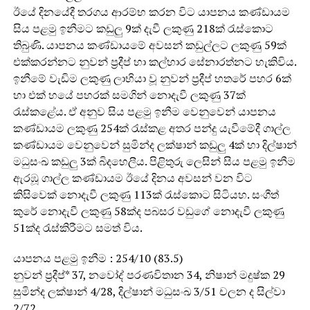
ඊයේ දිනයේදී තරගය ආරම්භ කරන විට යාපනය කණ්ඩායම
සිය පළමු ඉනීමට කඩුලු 9ක් දැවී ලකුණු 218ක් රැස්කොට
තිබුණි. යාපනය කණ්ඩායමේ අවසන් කඩුල්ලට ලකුණු 59ක්
එක්කරන්නට නුවන් ප්‍රදීප් හා කල්හාර සේනාරත්නට හැකිවිය.
ඉනීමේ වැඩිම ලකුණු ලාභියා වූ නුවන් ප්‍රදීප් හතරේ පහර 6ක්
හා එක් හයේ පහරක් සමගින් නොදැවී ලකුණු 37ක්
රැස්කළේය. ඒ අනුව සිය පළමු ඉනීම වෙනුවෙන් යාපනය
කණ්ඩායම ලකුණු 254ක් රැස්කළ අතර පන්දු යැවීමේදී ගාල්ල
කණ්ඩායම වෙනුවෙන් සුමින්ද ලක්ෂාන් කඩුලු 4ක් හා දිල්ෂාන්
මධුසංඛ කඩුලු 3ක් බිදහෙලීය. පිළිතුරු ලෙසින් සිය පළමු ඉනීම
ඇරඹූ ගාල්ල කණ්ඩායම ඊයේ දිනය අවසන් වන විට
කිසිවෙක් නොදැවී ලකුණු 113ක් රැස්කොට සිටියහ. සංගීත්
කුරේ නොදැවී ලකුණු 58ක්ද පබසර වඩුගේ නොදැවී ලකුණු
51ක්ද රැස්කිරීමට සමත් විය.
යාපනය පළමු ඉනීම : 254/10 (83.5)
නුවන් ප්‍රදීප්* 37, නවෝද් පරණවිතාන 34, නිෂාන් මදුෂ්ක 29
සුමින්ද ලක්ෂාන් 4/28, දිල්ෂාන් මධුසංඛ 3/51 චලන ද සිල්වා
2/72