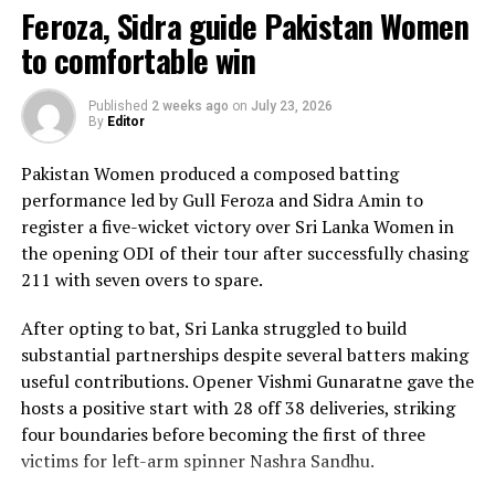
Feroza, Sidra guide Pakistan Women
The chase belonged entirely to Dulani, who delivered
to comfortable win
the innings of the match. Displaying confidence,
composure and a wide range of attacking strokes, she
Published
2 weeks ago
on
July 23, 2026
By
Editor
remained unbeaten on 101 from just 64 balls, smashing
17 boundaries and a six. Her innings combined elegance
Pakistan Women produced a composed batting
with controlled aggression, ensuring Sri Lanka stayed
performance led by Gull Feroza and Sidra Amin to
ahead of the required rate throughout the chase.
register a five-wicket victory over Sri Lanka Women in
the opening ODI of their tour after successfully chasing
Captain Chamari Athapaththu provided the ideal
211 with seven overs to spare.
platform with a sparkling 39 off 22 balls, adding 78 for
the opening wicket before Nashra Sandhu broke the
After opting to bat, Sri Lanka struggled to build
partnership. Although Sri Lanka lost wickets at regular
substantial partnerships despite several batters making
intervals in the middle overs, Dulani remained firmly in
useful contributions. Opener Vishmi Gunaratne gave the
control, rotating the strike effectively before
hosts a positive start with 28 off 38 deliveries, striking
accelerating when it mattered most.
four boundaries before becoming the first of three
victims for left-arm spinner Nashra Sandhu.
Kavisha Dilhari contributed 11 valuable runs, while
Nilakshika Silva remained unbeaten on nine as Sri Lanka