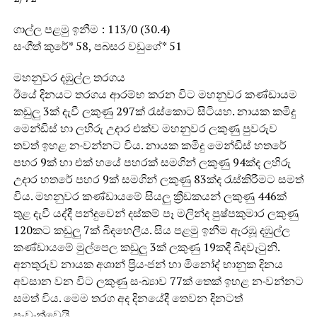
ගාල්ල පළමු ඉනීම : 113/0 (30.4)
සංගීත් කුරේ* 58, පබසර වඩුගේ* 51
මහනුවර දඹුල්ල තරගය
ඊයේ දිනයට තරගය ආරම්භ කරන විට මහනුවර කණ්ඩායම
කඩුලු 3ක් දැවී ලකුණු 297ක් රැස්කොට සිටියහ. නායක කමිදු
මෙන්ඩිස් හා ලහිරු උදාර එක්ව මහනුවර ලකුණු පුවරුව
තවත් ඉහළ නංවන්නට විය. නායක කමිදු මෙන්ඩිස් හතරේ
පහර 9ක් හා එක් හයේ පහරක් සමගින් ලකුණු 94ක්ද ලහිරු
උදාර හතරේ පහර 9ක් සමගින් ලකුණු 83ක්ද රැස්කිරීමට සමත්
විය. මහනුවර කණ්ඩායමේ සියලු ක්‍රීඩකයන් ලකුණු 446ක්
තුළ දැවී යද්දී පන්දුවෙන් දස්කම් පෑ මලින්ද පුෂ්පකුමාර ලකුණු
120කට කඩුලු 7ක් බිදහෙලීය. සිය පළමු ඉනීම ඇරඹූ දඹුල්ල
කණ්ඩායමේ මුල්පෙල කඩුලු 3ක් ලකුණු 19කදී බිදවැටුනි.
අනතුරුව නායක අශාන් ප්‍රියංජන් හා මිනෝද් භානුක දිනය
අවසාන වන විට ලකුණු සංඛ්‍යාව 77ක් තෙක් ඉහළ නංවන්නට
සමත් විය. මෙම තරග අද දිනයේදී තෙවන දිනටත්
පැවැත්වෙයි.