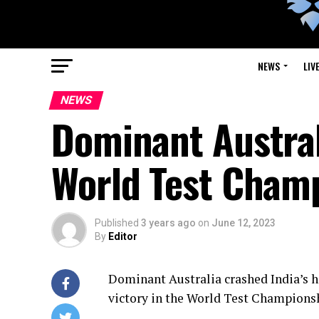
NEWS
LIV
NEWS
Dominant Austral
World Test Cham
Published
3 years ago
on
June 12, 2023
By
Editor
Dominant Australia crashed India’s ho
victory in the World Test Championsh