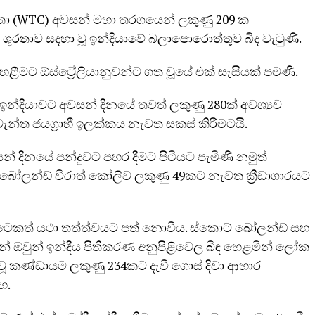
ශූරතා (WTC) අවසන් මහා තරගයෙන් ලකුණු 209 ක
 ශූරතාව සඳහා වූ ඉන්දියාවේ බලාපොරොත්තුව බිඳ වැටුණි.
ෙළීමට ඕස්ට්‍රේලියානුවන්ට ගත වූයේ එක් සැසියක් පමණි.
න්දියාවට අවසන් දිනයේ තවත් ලකුණු 280ක් අවශ්‍යව
ැවැන්ත ජයග්‍රාහී ඉලක්කය නැවත සකස් කිරීමටයි.
න් දිනයේ පන්දුවට පහර දීමට පිටියට පැමිණි නමුත්
බෝලන්ඩ් විරාත් කෝලිව ලකුණු 49කට නැවත ක්‍රීඩාගාරයට
ි විටෙකත් යථා තත්ත්වයට පත් නොවීය. ස්කොට් බෝලන්ඩ් සහ
 ඔවුන් ඉන්දීය පිතිකරණ අනුපිළිවෙල බිඳ හෙළමින් ලෝක
ුවූ කණ්ඩායම ලකුණු 234කට දැවී ගොස් දිවා ආහාර
හ.