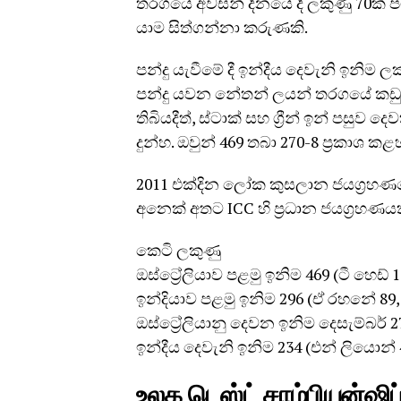
තරගයේ අවසන් දිනයේ දී ලකුණු 70ක් පමණ
යාම සිත්ගන්නා කරුණකි.
පන්දු යැවීමේ දී ඉන්දීය දෙවැනි ඉනි
පන්දු යවන නේතන් ලයන් තරගයේ කඩුලු
තිබියදීත්, ස්ටාක් සහ ග්‍රීන් ඉන් පසුව
දුන්හ. ඔවුන් 469 තබා 270-8 ප්‍රකාශ කළ
2011 එක්දින ලෝක කුසලාන ජයග්‍රහණය
අනෙක් අතට ICC හි ප්‍රධාන ජයග්‍රහණයක
කෙටි ලකුණු
ඔස්ට්‍රේලියාව පළමු ඉනිම 469 (ටී හෙඩ් 
ඉන්දියාව පළමු ඉනිම 296 (ඒ රහනේ 89, එස
ඔස්ට්‍රේලියානු දෙවන ඉනිම දෙසැම්බර් 
ඉන්දීය දෙවැනි ඉනිම 234 (එන් ලියොන් 
உலக டெஸ்ட் சாம்பியன்ஷிப