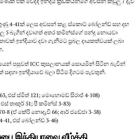
ක් එක් වෙද්දී ඉන්දීය ක්‍රීඩකයන්ගේ අවසන් කඩුලු 7 දැවී
ම ලකුණු 4-41ක් ලෙස අවසන් කළ ස්කොට් බෝලන්ඩ් සහ දඟ
 5 බැගින් දවාගත් අතර කමින්ස්ගේ පන්දු නොයවා
 දෙවතාවක් ඉන්දියාව දවා ගැනීමට ප්‍රබල දායකත්වයක් ලබා
හ.
ෙන් පසුවත් ICC කුසලානයක් සොයමින් සිටින බැවින්
් සඳහා ඉන්දියාවේ බලා සිටීම දිගටම පැවතුනි.
163, එස් ස්මිත් 121; මොහොමඩ් සිරාජ් 4-108)
් තාකූර් 51; පී කමින්ස් 3-83)
270-8 (ඒ කේරි නොදැවී 66; ආර් ජඩේජා 3-58)
4-41, එස් බෝලන්ඩ් 3-46)
்பை இந்தியாவை வீழ்த்தி