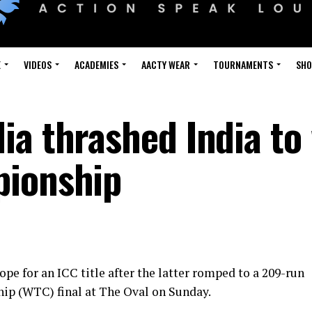
E
VIDEOS
ACADEMIES
AACTY WEAR
TOURNAMENTS
SH
ia thrashed India to
pionship
pe for an ICC title after the latter romped to a 209-run
ip (WTC) final at The Oval on Sunday.