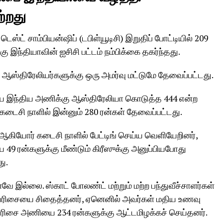
்றது
ஸ்ட் சாம்பியன்ஷிப் (டபிள்யூடிசி) இறுதிப் போட்டியில் 209
கு இந்தியாவின் ஐசிசி பட்டம் நம்பிக்கை தகர்ந்தது.
 ஆஸ்திரேலியர்களுக்கு ஒரு அமர்வு மட்டுமே தேவைப்பட்டது.
ய இந்திய அணிக்கு ஆஸ்திரேலியா கொடுத்த 444 என்ற
 கடைசி நாளில் இன்னும் 280 ரன்கள் தேவைப்பட்டது.
 ஆகியோர் கடைசி நாளில் பேட்டிங் செய்ய வெளியேறினர்,
49 ரன்களுக்கு மீண்டும் கிரீஸுக்கு அனுப்பியபோது
து.
வே இல்லை. ஸ்காட் போலண்ட் மற்றும் மற்ற பந்துவீச்சாளர்கள்
் வரிசையை சிதைத்தனர், ஏனெனில் அவர்கள் மதிய உணவு
ரிசை அணியை 234 ரன்களுக்கு ஆட்டமிழக்கச் செய்தனர்.