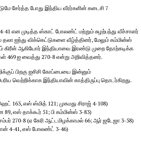
டுமே சேர்த்த போது இந்திய வீரர்களின் கடைசி 7
 என முடித்த ஸ்காட் போலண்ட் மற்றும் சுழற்பந்து வீச்சாளர்
தலா ஐந்து விக்கெட்டுகளை வீழ்த்தினர், மேலும் கம்மின்ஸ்
்றும் கிரீன் ஆகியோர் இந்தியாவை இரண்டு முறை தோற்கடிக்க
ள் 469 ஐ வைத்து 270-8 என்று அறிவித்தனர்.
றிக்குப் பிறகு ஐசிசி கோப்பையை இன்னும்
பெரிய வெற்றிக்காக இந்தியாவின் காத்திருப்பு தொடர்கிறது.
ெட் 163, எஸ் ஸ்மித் 121; முகமது சிராஜ் 4-108)
9, எஸ் தாக்கூர் 51; பி கம்மின்ஸ் 3-83)
பர் 270-8 (ஏ கேரி ஆட்டமிழக்காமல் 66; ஆர் ஜடேஜா 3-58)
ோன் 4-41, எஸ் போலண்ட் 3-46)