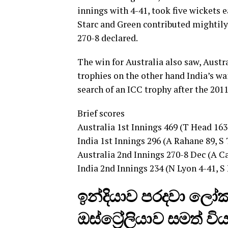
innings with 4-41, took five wickets 
Starc and Green contributed mightily 
270-8 declared.
The win for Australia also saw, Austra
trophies on the other hand India’s wai
search of an ICC trophy after the 20
Brief scores
Australia 1st Innings 469 (T Head 16
India 1st Innings 296 (A Rahane 89, 
Australia 2nd Innings 270-8 Dec (A Ca
India 2nd Innings 234 (N Lyon 4-41, S
ඉන්දියාව පරදවා ලෝක 
ඔස්ට්‍රේලියාව සමත් වි