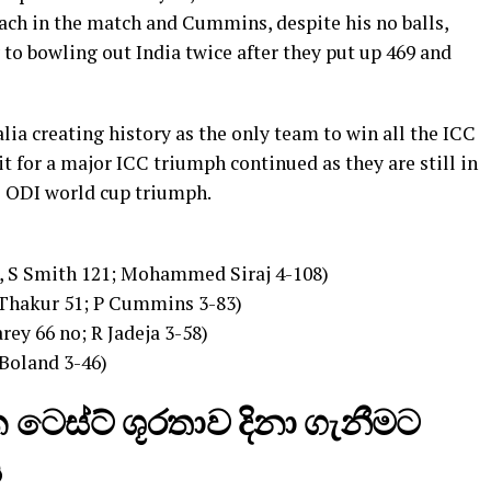
each in the match and Cummins, despite his no balls,
to bowling out India twice after they put up 469 and
lia creating history as the only team to win all the ICC
t for a major ICC triumph continued as they are still in
11 ODI world cup triumph.
3, S Smith 121; Mohammed Siraj 4-108)
S Thakur 51; P Cummins 3-83)
rey 66 no; R Jadeja 3-58)
 Boland 3-46)
ටෙස්ට් ශූරතාව දිනා ගැනීමට
ය