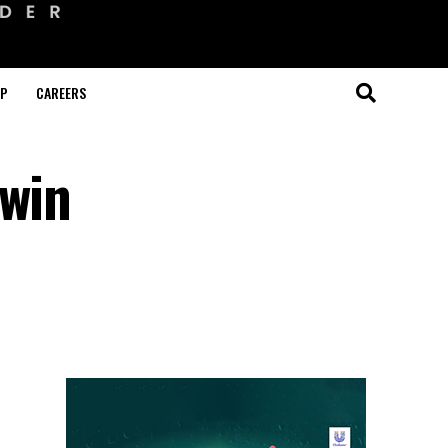
OP
CAREERS
 win