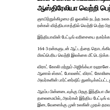
ஆஸ்திரேலியா வெற்றி பெற
ஞாயிற்றுக்கிழமை தி ஓவலில் நடந்த உலக டெ
ரன்கள் வித்தியாசத்தில் வெற்றி பெற்ற பிற
இந்தியாவின் பேட்டிங் வரிசையை தகர்க்க
164-3 ரன்களுடன் ஆட்டத்தை தொடங்கி
மிகப்பெரிய வெற்றி இலக்கை மீட்டெடுக்க
விராட் கோலி மற்றும் அஜிங்க்யா ரஹானே
ஆனால் ஸ்காட் போலண்ட் விராட் கோலியை 
அவர்களின் பார்ட்னர்ஷிப் துண்டிக்கப்பட்ட
ஆரம்ப பின்னடைவுக்கு பிறகு இந்தியா மீள
தலைமையில், அவர்கள் இந்திய பேட்டிங
இடைவேளைக்கு முன் உலகின் முதல் தரவ