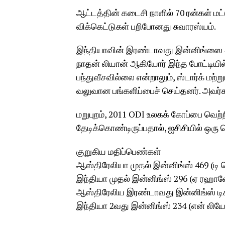
ஆட்டத்தின் கடைசி நாளில் 70 ரன்கள் மட்
விக்கெட்டுகள் பறிபோனது சுவாரஸ்யம்.
இந்தியாவின் இரண்டாவது இன்னிங்ஸை 4-41
நாதன் லியான் ஆகியோர் இந்த போட்டியில் 
பந்துவீசவில்லை என்றாலும், ஸ்டார்க் மற
வலுவான பங்களிப்பைச் செய்தனர். அவர்க
மறுபுறம், 2011 ODI உலகக் கோப்பை வெற்
தேடிக்கொண்டிருப்பதால், ஐசிசியில் ஒரு 
குறுகிய மதிப்பெண்கள்
ஆஸ்திரேலியா முதல் இன்னிங்ஸ் 469 (டி ஹ
இந்தியா முதல் இன்னிங்ஸ் 296 (ஏ ரஹானே 8
ஆஸ்திரேலிய இரண்டாவது இன்னிங்ஸ் டிசம்
இந்தியா 2வது இன்னிங்ஸ் 234 (என் லிய