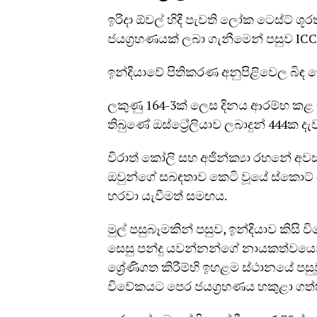
ඉරිදා ඕවල් හිදී පැවති ලෝක ටෙස්ට් 
ජයග්‍රහණයක් ලබා ගැනීමෙන් පසුව ICC
ඉන්දියාවේ පිතිකරණ අනුපිළිවෙල බිඳ හ
ලකුණු 164-3ක් ලෙස දිනය ආරම්භ කළ ඉ
තිබුණේ ඔස්ට්‍රේලියාව ලබාදුන් 444ක ද
විරාත් කෝලි සහ අජින්ක්‍යා රහනේ අවස
ඔවුන්ගේ සබඳතාව කෙටි වූයේ ස්කොට් 
හරවා යැවීමත් සමඟය.
මුල් පසුබෑමකින් පසුව, ඉන්දියාව කිස
සෙසු පන්දු යවන්නන්ගේ නායකත්වයෙන්
ශ්‍රේණිගත කිරීම්හි ඉහළම ස්ථානයේ පස
විවේකයට පෙර ජයග්‍රහණය හකුළා ගත්