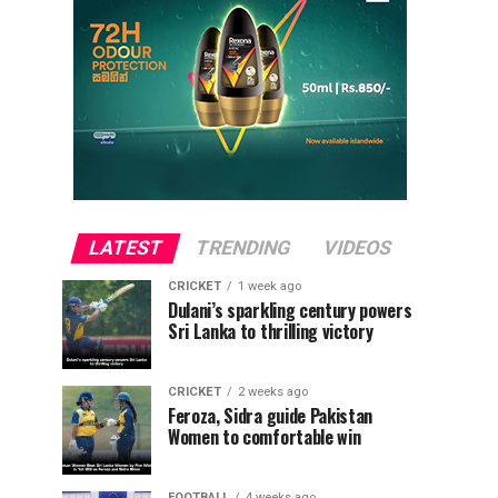
LATEST
TRENDING
VIDEOS
CRICKET
1 week ago
Dulani’s sparkling century powers
Sri Lanka to thrilling victory
CRICKET
2 weeks ago
Feroza, Sidra guide Pakistan
Women to comfortable win
FOOTBALL
4 weeks ago