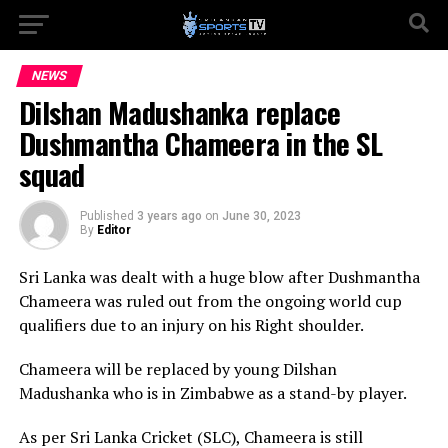
NEWS
Dilshan Madushanka replace
Dushmantha Chameera in the SL
squad
Published
3 years ago
on
June 30, 2023
By
Editor
Sri Lanka was dealt with a huge blow after Dushmantha
Chameera was ruled out from the ongoing world cup
qualifiers due to an injury on his Right shoulder.
Chameera will be replaced by young Dilshan
Madushanka who is in Zimbabwe as a stand-by player.
As per Sri Lanka Cricket (SLC), Chameera is still