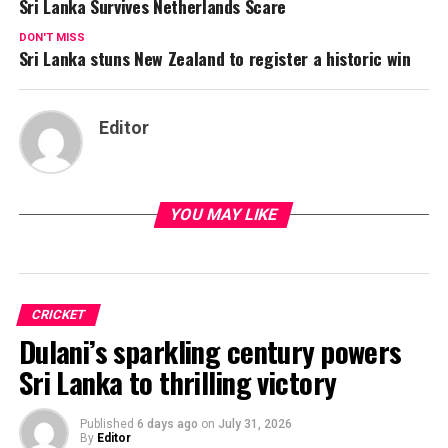
Sri Lanka Survives Netherlands Scare
DON'T MISS
Sri Lanka stuns New Zealand to register a historic win
Editor
YOU MAY LIKE
CRICKET
Dulani’s sparkling century powers
Sri Lanka to thrilling victory
Published
6 days ago
on
July 31, 2026
By
Editor