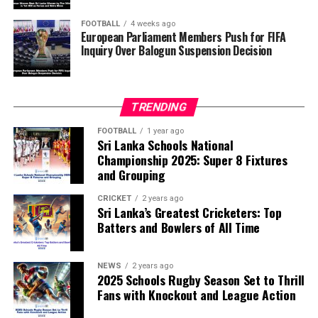
principle of political neutrality, including the awarding
of the FIFA Peace Prize to Trump.
FOOTBALL
4 weeks ago
European Parliament Members Push for FIFA
Inquiry Over Balogun Suspension Decision
FIFA has maintained that the decision to overturn
Balogun’s suspension was made independently by its
disciplinary committee.
TRENDING
According to the lawmakers, support for the initiative is
growing, with 35 members of the European Parliament
FOOTBALL
1 year ago
Sri Lanka Schools National
already backing the proposal.
Championship 2025: Super 8 Fixtures
and Grouping
“The beauty of sport lies in the consistent and
transparent application of its rules,” the statement said.
CRICKET
2 years ago
Sri Lanka’s Greatest Cricketers: Top
“When political influence determines who is eligible to
Batters and Bowlers of All Time
compete, the principle of fairness is fundamentally
weakened.”
NEWS
2 years ago
2025 Schools Rugby Season Set to Thrill
Fans with Knockout and League Action