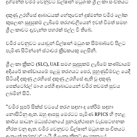
දුශ්මන්ත චමීර වෙනුවට ඩිල්ෂාන් මධුශංක ශ්‍රී ලංකා සංචිතයට
දකුණු උරහිසේ ආබාධයක් හේතුවෙන් දුෂ්මන්ත චමීර ලෝක
කුසලාන සුදුසුකම් ලැබීමේ තරගාවලියෙන් ඉවත් වීමත් සමඟ
ශ්‍රී ලංකාවට දැවැන්ත පහරක් එල්ල වී තිබේ.
චමීර වෙනුවට යොවුන් ඩිල්ෂාන් මධුශංක සිම්බාබ්වේ පිලට
පැමිණ සිටින්නේ ස්ථාවර ක්‍රීඩකයකු ලෙසිනි.
ශ්‍රී ලංකා ක්‍රිකට් (SLC), UAE සමග සුදුසුකම් ලැබීමේ කණ්ඩායම්
අදියරේ කණ්ඩායමේ පළමු තරගයට පෙර, පුහුණුවීම්වල යෙදී
සිටියදී දකුණු උරහිසේ දකුණු උරහිසේ ඇති වූ දකුණු
පෙක්ටෝරල් මාංශ පේශි ආබාධයෙන් චමීර තවමත් සුවය
ලබමින් සිටී.
“චමීර සුපර් සික්ස් වටයේ තරග සඳහා ද තේරීම් සඳහා
නොසිටිනු ඇත. ඔහු ආපසු මෙරටට පැමිණ RPICS හි ඉහළ
කාර්ය සාධන මධ්‍යස්ථානයේ පුනරුත්ථාපන වැඩසටහනක
නිරත වනු ඇත. චමීර වෙනුවට ඩිල්ෂාන් මධුශංක සංචිතයට
ඇතුළත් කරනවා” යැයි ශ්‍රී ලංකා ක්‍රිකට් ආයතනයේ