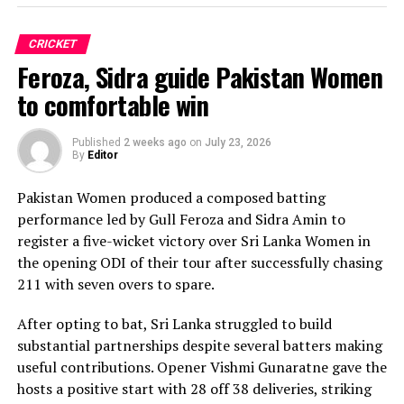
Praboda, Sugandika Kumari and Kawya Kavindi chipped
in with one wicket apiece, while disciplined fielding
CRICKET
produced two crucial run-outs.
Feroza, Sidra guide Pakistan Women
The chase belonged entirely to Dulani, who delivered
to comfortable win
the innings of the match. Displaying confidence,
composure and a wide range of attacking strokes, she
Published
2 weeks ago
on
July 23, 2026
By
Editor
remained unbeaten on 101 from just 64 balls, smashing
17 boundaries and a six. Her innings combined elegance
Pakistan Women produced a composed batting
with controlled aggression, ensuring Sri Lanka stayed
performance led by Gull Feroza and Sidra Amin to
ahead of the required rate throughout the chase.
register a five-wicket victory over Sri Lanka Women in
the opening ODI of their tour after successfully chasing
Captain Chamari Athapaththu provided the ideal
211 with seven overs to spare.
platform with a sparkling 39 off 22 balls, adding 78 for
the opening wicket before Nashra Sandhu broke the
After opting to bat, Sri Lanka struggled to build
partnership. Although Sri Lanka lost wickets at regular
substantial partnerships despite several batters making
intervals in the middle overs, Dulani remained firmly in
useful contributions. Opener Vishmi Gunaratne gave the
control, rotating the strike effectively before
hosts a positive start with 28 off 38 deliveries, striking
accelerating when it mattered most.