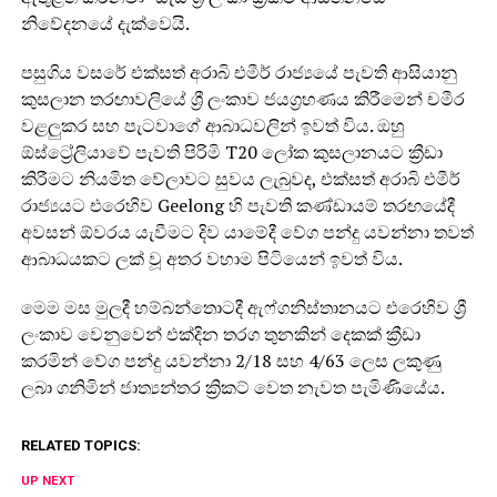
නිවේදනයේ දැක්වෙයි.
පසුගිය වසරේ එක්සත් අරාබි එමීර් රාජ්‍යයේ පැවති ආසියානු
කුසලාන තරඟාවලියේ ශ්‍රී ලංකාව ජයග්‍රහණය කිරීමෙන් චමීර
වළලුකර සහ පැටවාගේ ආබාධවලින් ඉවත් විය. ඔහු
ඕස්ට්‍රේලියාවේ පැවති පිරිමි T20 ලෝක කුසලානයට ක්‍රීඩා
කිරීමට නියමිත වේලාවට සුවය ලැබුවද, එක්සත් අරාබි එමීර්
රාජ්‍යයට එරෙහිව Geelong හි පැවති කණ්ඩායම් තරඟයේදී
අවසන් ඕවරය යැවීමට දිව යාමේදී වේග පන්දු යවන්නා තවත්
ආබාධයකට ලක් වූ අතර වහාම පිටියෙන් ඉවත් විය.
මෙම මස මුලදී හම්බන්තොටදී ඇෆ්ගනිස්තානයට එරෙහිව ශ්‍රී
ලංකාව වෙනුවෙන් එක්දින තරග තුනකින් දෙකක් ක්‍රීඩා
කරමින් වේග පන්දු යවන්නා 2/18 සහ 4/63 ලෙස ලකුණු
ලබා ගනිමින් ජාත්‍යන්තර ක්‍රිකට් වෙත නැවත පැමිණියේය.
RELATED TOPICS:
UP NEXT