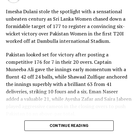
Imesha Dulani stole the spotlight with a sensational
unbeaten century as Sri Lanka Women chased down a
formidable target of 177 to register a convincing six-
wicket victory over Pakistan Women in the first T20I
worked off at Dambulla international Stadium.
Pakistan looked set for victory after posting a
competitive 176 for 7 in their 20 overs. Captain
Muneeba Ali gave the innings early momentum with a
fluent 42 off 24 balls, while Shawaal Zulfiqar anchored
the innings superbly with a brilliant 63 from 41
deliveries, striking 10 fours and a six. Eman Naseer
added a valuable 21, while Ayesha Zafar and Saira Jabeen
played aggressive cameos in the closing overs to push
Pakistan to an above-par total.
CONTINUE READING
Sri Lanka’s bowlers shared the wickets, with Kavisha
Dilhari leading the way with two dismissals. Chamudi