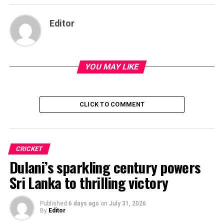
Editor
YOU MAY LIKE
CLICK TO COMMENT
CRICKET
Dulani’s sparkling century powers
Sri Lanka to thrilling victory
Published
6 days ago
on
July 31, 2026
By
Editor