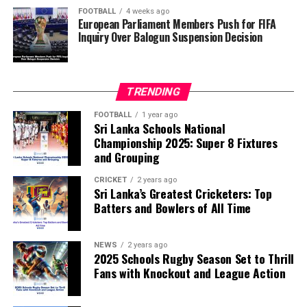
of the FIFA Peace Prize to Trump.
FOOTBALL
4 weeks ago
European Parliament Members Push for FIFA
Inquiry Over Balogun Suspension Decision
FIFA has maintained that the decision to overturn
Balogun’s suspension was made independently by its
disciplinary committee.
TRENDING
According to the lawmakers, support for the initiative is
growing, with 35 members of the European Parliament
FOOTBALL
1 year ago
Sri Lanka Schools National
already backing the proposal.
Championship 2025: Super 8 Fixtures
and Grouping
“The beauty of sport lies in the consistent and
transparent application of its rules,” the statement said.
CRICKET
2 years ago
Sri Lanka’s Greatest Cricketers: Top
“When political influence determines who is eligible to
Batters and Bowlers of All Time
compete, the principle of fairness is fundamentally
weakened.”
NEWS
2 years ago
2025 Schools Rugby Season Set to Thrill
Fans with Knockout and League Action