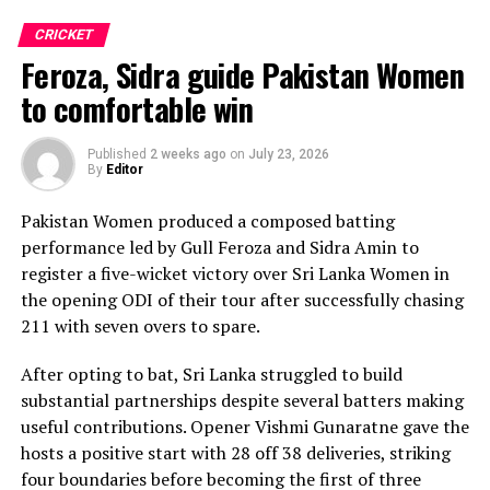
in with one wicket apiece, while disciplined fielding
CRICKET
produced two crucial run-outs.
Feroza, Sidra guide Pakistan Women
The chase belonged entirely to Dulani, who delivered
to comfortable win
the innings of the match. Displaying confidence,
composure and a wide range of attacking strokes, she
Published
2 weeks ago
on
July 23, 2026
By
Editor
remained unbeaten on 101 from just 64 balls, smashing
17 boundaries and a six. Her innings combined elegance
Pakistan Women produced a composed batting
with controlled aggression, ensuring Sri Lanka stayed
performance led by Gull Feroza and Sidra Amin to
ahead of the required rate throughout the chase.
register a five-wicket victory over Sri Lanka Women in
the opening ODI of their tour after successfully chasing
Captain Chamari Athapaththu provided the ideal
211 with seven overs to spare.
platform with a sparkling 39 off 22 balls, adding 78 for
the opening wicket before Nashra Sandhu broke the
After opting to bat, Sri Lanka struggled to build
partnership. Although Sri Lanka lost wickets at regular
substantial partnerships despite several batters making
intervals in the middle overs, Dulani remained firmly in
useful contributions. Opener Vishmi Gunaratne gave the
control, rotating the strike effectively before
hosts a positive start with 28 off 38 deliveries, striking
accelerating when it mattered most.
four boundaries before becoming the first of three