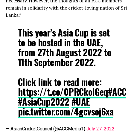
necessary. However, the thoughts of all ACC members
remain in solidarity with the cricket-loving nation of Sri
Lanka.”
This year’s Asia Cup is set
to be hosted in the UAE,
from 27th August 2022 to
11th September 2022.
Click link to read more:
https://t.co/0PRCkolGeq
#ACC
#AsiaCup2022
#UAE
pic.twitter.com/4gcvsoj6xa
— AsianCricketCouncil (@ACCMedia1)
July 27, 2022