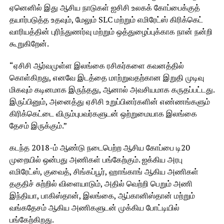
ஏனெனில் இது ஆசிய நாடுகள் ஐசிசி உலகக் கோப்பைக்குத்
தயார்படுத்த உதவும், மேலும் SLC மற்றும் எமிரேட்ஸ் கிரிக்கெட்
வாரியத்தின் புரிந்துணர்வு மற்றும் ஒத்துழைப்புக்காக நான் நன்றி
கூறுகிறேன்.
“ஏசிசி ஆர்வமுள்ள இலங்கை ரசிகர்களை கவனத்தில்
கொள்கிறது, எனவே இடத்தை மாற்றுவதற்கான இறுதி முடிவு
மிகவும் கடினமாக இருந்தது, ஆனால் அவசியமாக கருதப்பட்டது.
இருப்பினும், அனைத்து ஏசிசி உறுப்பினர்களின் எண்ணங்களும்
கிரிக்கெட்டை விரும்புபவர்களுடன் ஒற்றுமையாக இலங்கை
தேசம் இருக்கும்.”
கடந்த 2018-ம் ஆண்டு நடைபெற்ற ஆசிய கோப்பை டி20
முறையில் ஒன்பது அணிகள் பங்கேற்கும். ஐக்கிய அரபு
எமிரேட்ஸ், குவைத், சிங்கப்பூர், ஹாங்காங் ஆகிய அணிகள்
தகுதிச் சுற்றில் விளையாடும், அதில் வெற்றி பெறும் அணி
இந்தியா, பாகிஸ்தான், இலங்கை, ஆப்கானிஸ்தான் மற்றும்
வங்கதேசம் ஆகிய அணிகளுடன் முக்கிய போட்டியில்
பங்கேற்கிறது.