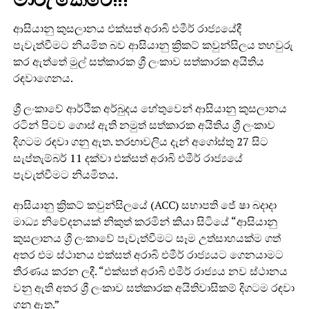
ආසියානු කුසලානය එක්සත් අරාබි එමීර් රාජ්‍යයේදී
පැවැත්වීමට නියමිත බව ආසියානු ක්‍රිකට් කවුන්සිලය තහවුරු
කර ඇත්තේ මුල් සත්කාරක ශ්‍රී ලංකාව සත්කාරක අයිතිය
රඳවාගෙනය.
ශ්‍රී ලංකාවේ ආර්ථික අර්බුදය හේතුවෙන් ආසියානු කුසලානය
රටින් පිටව ගොස් ඇති නමුත් සත්කාරක අයිතිය ශ්‍රී ලංකාව
දිගටම රඳවා ගනු ඇත. තරඟාවලිය දැන් අගෝස්තු 27 සිට
සැප්තැම්බර් 11 දක්වා එක්සත් අරාබි එමීර් රාජ්‍යයේ
පැවැත්වීමට නියමිතය.
ආසියානු ක්‍රිකට් කවුන්සිලයේ (ACC) සභාපති ජේ ෂා බදාදා
මාධ්‍ය නිවේදනයක් නිකුත් කරමින් කියා සිටියේ “ආසියානු
කුසලානය ශ්‍රී ලංකාවේ පැවැත්වීමට සෑම උත්සාහයක්ම ගත්
අතර එම ස්ථානය එක්සත් අරාබි එමීර් රාජ්‍යයට ගෙනයාමට
තීරණය කරන ලදී. “එක්සත් අරාබි එමීර් රාජ්‍යය නව ස්ථානය
වනු ඇති අතර ශ්‍රී ලංකාව සත්කාරක අයිතිවාසිකම් දිගටම රඳවා
ගනු ඇත.”