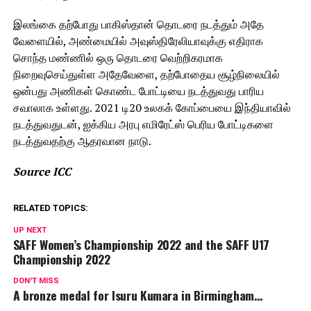
இலங்கை தற்போது பாகிஸ்தான் தொடரை நடத்தும் அதே
வேளையில், அண்மையில் அவுஸ்திரேலியாவுக்கு எதிராக
சொந்த மண்ணில் ஒரு தொடரை வெற்றிகரமாக
நிறைவுசெய்துள்ள அதேவேளை, தற்போதைய சூழ்நிலையில்
ஒன்பது அணிகள் கொண்ட போட்டியை நடத்துவது பாரிய
சவாலாக உள்ளது. 2021 டி20 உலகக் கோப்பையை இந்தியாவில்
நடத்துவதுடன், ஐக்கிய அரபு எமிரேட்ஸ் பெரிய போட்டிகளை
நடத்துவதற்கு ஆதரவான நாடு.
Source ICC
RELATED TOPICS:
UP NEXT
SAFF Women’s Championship 2022 and the SAFF U17
Championship 2022
DON'T MISS
A bronze medal for Isuru Kumara in Birmingham…