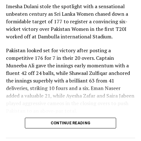
Imesha Dulani stole the spotlight with a sensational
unbeaten century as Sri Lanka Women chased down a
formidable target of 177 to register a convincing six-
wicket victory over Pakistan Women in the first T20I
worked off at Dambulla international Stadium.
Pakistan looked set for victory after posting a
competitive 176 for 7 in their 20 overs. Captain
Muneeba Ali gave the innings early momentum with a
fluent 42 off 24 balls, while Shawaal Zulfiqar anchored
the innings superbly with a brilliant 63 from 41
deliveries, striking 10 fours and a six. Eman Naseer
added a valuable 21, while Ayesha Zafar and Saira Jabeen
played aggressive cameos in the closing overs to push
Pakistan to an above-par total.
CONTINUE READING
Sri Lanka’s bowlers shared the wickets, with Kavisha
Dilhari leading the way with two dismissals. Chamudi
Praboda, Sugandika Kumari and Kawya Kavindi chipped