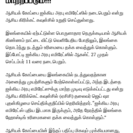
மாற்றப்படும்!!!
ஆசியக் கோப்பை ஐக்கிய அரபு எமிரேட்ஸில் நடைபெறும் என்று
ஆசிய கிரிக்கட் கவுன்சில் உறுதி செய்துள்ளது.
இலங்கையில் ஏற்பட்டுள்ள பொருளாதார நெருக்கடியால் ஆசியக்
கிண்ணம் நாட்டை விட்டு வெளியேறிய போதிலும், இலங்கை
தொடர்ந்து நடத்தும் உரிமையை தக்க வைத்துக் கொள்ளும்.
இப்போட்டி ஐக்கிய அரபு எமிரேட்ஸில் ஆகஸ்ட் 27 முதல்
செப்டம்பர் 11 வரை நடைபெறும்.
ஆசியக் கோப்பையை இலங்கையில் நடத்துவதற்கான
அனைத்து முயற்சிகளும் மேற்கொள்ளப்பட்டு, அந்த இடத்தை
ஐக்கிய அரபு எமிரேட்ஸுக்கு மாற்ற முடிவு எடுக்கப்பட்டது என்று
ஆசிய கிரிக்கெட் கவுன்சில் (ஏசிசி) தலைவர் ஜெய் ஷா
புதன்கிழமை செய்திக்குறிப்பில் தெரிவித்தார். “ஐக்கிய அரபு
எமிரேட்ஸ் புதிய இடமாக இருக்கும், அதே நேரத்தில் இலங்கை
ஹோஸ்டிங் உரிமைகளை தக்க வைத்துக் கொள்ளும்.”
ஆசியக் கோப்பையின் இந்தப் பதிப்பு மிகவும் முக்கியமானது,