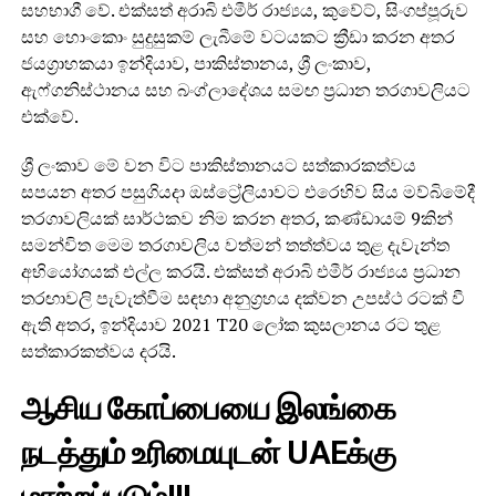
සහභාගී වේ. එක්සත් අරාබි එමීර් රාජ්‍යය, කුවේට්, සිංගප්පූරුව
සහ හොංකොං සුදුසුකම් ලැබීමේ වටයකට ක්‍රීඩා කරන අතර
ජයග්‍රාහකයා ඉන්දියාව, පාකිස්තානය, ශ්‍රී ලංකාව,
ඇෆ්ගනිස්ථානය සහ බංග්ලාදේශය සමඟ ප්‍රධාන තරගාවලියට
එක්වේ.
ශ්‍රී ලංකාව මේ වන විට පාකිස්තානයට සත්කාරකත්වය
සපයන අතර පසුගියදා ඔස්ට්‍රේලියාවට එරෙහිව සිය මව්බිමේදී
තරගාවලියක් සාර්ථකව නිම කරන අතර, කණ්ඩායම් 9කින්
සමන්විත මෙම තරගාවලිය වත්මන් තත්ත්වය තුළ දැවැන්ත
අභියෝගයක් එල්ල කරයි. එක්සත් අරාබි එමීර් රාජ්‍යය ප්‍රධාන
තරඟාවලි පැවැත්වීම සඳහා අනුග්‍රහය දක්වන උපස්ථ රටක් වී
ඇති අතර, ඉන්දියාව 2021 T20 ලෝක කුසලානය රට තුළ
සත්කාරකත්වය දරයි.
ஆசிய கோப்பையை இலங்கை
நடத்தும் உரிமையுடன் UAEக்கு