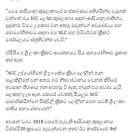
“මෙම ආසියානු කුසලානයේ සංස්කරණය අතිශයින්ම වැදගත්
වන්නේ එය ICC ලෝක කුසලානය සඳහා ආසියානු ජාතීන්ට
සූදානම් වීමට උපකාර වන අතර, ඔවුන්ගේ අවබෝධය සහ
සහයෝගීතාවය සඳහා මම SLC සහ එමිරේට්ස් ක්‍රිකට්
මණ්ඩලයට ස්තූතිවන්ත වෙමි.”
ඒසීසීය ද ශ්‍රී ලංකා ක්‍රිකට් ආයතනයට සිය සහයෝගිතාව ප්‍රකාශ
කර ඇත.
“ACC උද්යෝගිමත් ශ්‍රී ලාංකේය ක්‍රීඩා ලෝලීන් ගැන
සැලකිලිමත් වන අතර, එම නිසා ස්ථානය වෙනස් කිරීමේ
අවසාන තීරණය ඉතා අපහසු වී ඇත, නමුත් එය අවශ්‍ය යැයි
සලකනු ලැබ ඇත. කෙසේ වෙතත්, සියලුම ACC
සාමාජිකයින්ගේ සිතුවිලි ක්‍රිකට් ලෝලීන් සමඟ පවතී ශ්‍රී ලංකා
ජාතිය සහයෝගයෙන්.”
අවසන් වරට 2018 වසරේ පැවැති ආසියානු කුසලානය
විස්සයි20 ක්‍රමයට පැවැත්වෙන අතර ඊට කණ්ඩායම් 9ක්