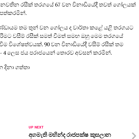
 නොනවතින රසීක් තරගයේ 67 වන විනාඩියේදී තවත් ගෝලයක්
පත්කරමින්.
ා කණ්ඩායම තම තුන් වන ගෝලය ද වාර්තා කළේ යළි තරගයට
රීමට වසීම් රසීක් සමත් වීමත් සමඟ ඔහු මෙම තරගයේ
 වීම විශේෂත්වයක්. 90 වන විනාඩියේදී වසීම් රසීක් තම
- 4 ලෙස ජය පරාජයෙන් තොරව අවසන් කරමින්.
න දිනා ගත්තා
UP NEXT
අගමැති මහින්ද රාජපක්ෂ කුසලාන