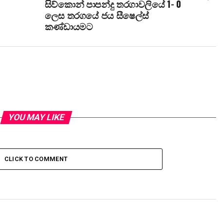
සිව්කොන් පාපන්දු තරගාවලියේ 1- 0
ලෙස තරගයේ ජය සීෂෙල්ස්
කණ්ඩායමට
YOU MAY LIKE
CLICK TO COMMENT