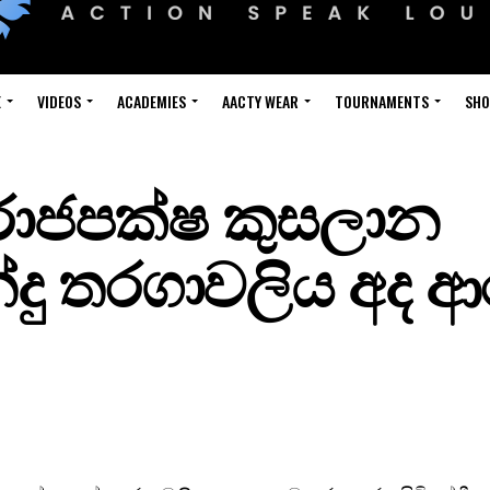
E
VIDEOS
ACADEMIES
AACTY WEAR
TOURNAMENTS
SH
 රාජපක්ෂ කුසලාන
්දු තරගාවලිය අද ආ