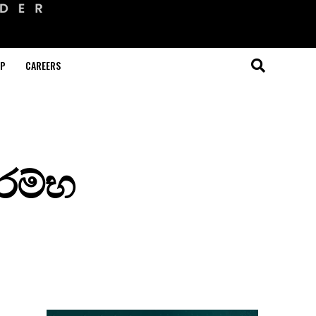
OP
CAREERS
රම්භ