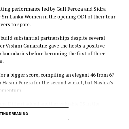
ers, sealing victory with six balls to spare.
ing performance led by Gull Feroza and Sidra
th two wickets, but she could do little to halt
er Sri Lanka Women in the opening ODI of their tour
vers to spare.
 build substantial partnerships despite several
er Vishmi Gunaratne gave the hosts a positive
our boundaries before becoming the first of three
u.
r a bigger score, compiling an elegant 46 from 67
h Hasini Perera for the second wicket, but Nashra’s
 momentum.
sha Dilhari added another valuable 35 in the
nbeaten on 46 from 50 deliveries, ensuring Sri
TINUE READING
s to post 210 for nine.