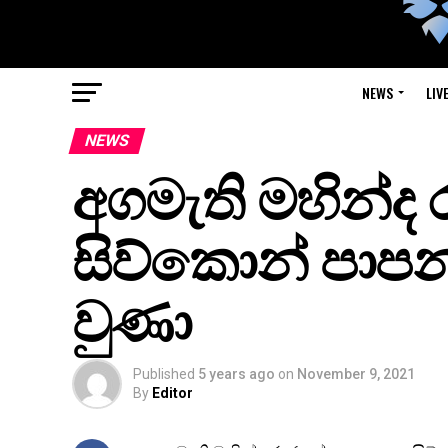
NEWS
LIV
NEWS
අගමැති මහින්ද
සිව්කොන් පාපන
වුණා
Published
5 years ago
on
November 9, 2021
By
Editor