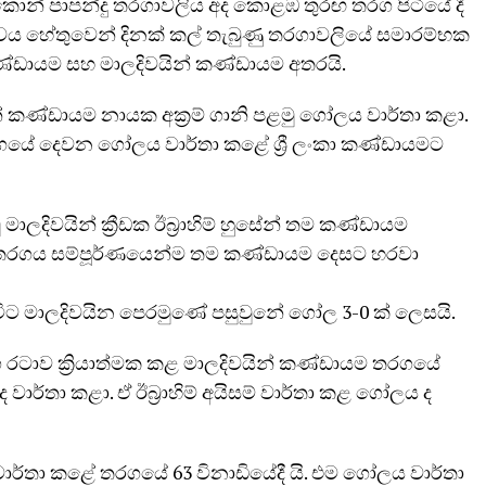
කොන් පාපන්දු තරගාවලිය අද කොළඹ තුරඟ තරග පිටියේ දී
වය හේතුවෙන් දිනක් කල් තැබුණු තරගාවලියේ සමාරම්භක
කණ්ඩායම සහ මාලදිවයින් කණ්ඩායම අතරයි.
් කණ්ඩායම නායක අක්‍රම් ගානි පළමු ගෝලය වාර්තා කළා.
තරගයේ දෙවන ගෝලය වාර්තා කළේ ශ්‍රී ලංකා කණ්ඩායමට
මාලදිවයින් ක්‍රීඩක ඊබ්‍රාහිම් හුසේන් තම කණ්ඩායම
 තරගය සම්පූර්ණයෙන්ම තම කණ්ඩායම දෙසට හරවා
ිට මාලදිවයින පෙරමුණේ පසුවුනේ ගෝල 3-0 ක් ලෙසයි.
ග රටාව ක්‍රියාත්මක කළ මාලදිවයින් කණ්ඩායම තරගයේ
වාර්තා කළා. ඒ ඊබ්‍රාහිම් අයිසම් වාර්තා කළ ගෝලය ද
ාර්තා කළේ තරගයේ 63 විනාඩියේදී යි. එම ගෝලය වාර්තා