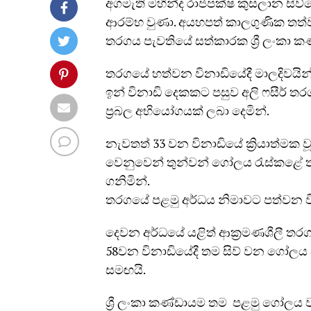
අගමැති මහින්ද රාජපක්ෂ කුසලාන සිව්
ආරම්භ වුණා. අයහපත් කාලගුණික තත්
තරගය පැවතියේ සත්කාරක ශ්‍රී ලංකා 
තරගයේ හත්වන විනාඩියේදී මාලදිවයින
ඉන් විනාඩි දෙකකට පසුව අලි ෆසීර් 
ප්‍රබල අභියෝගයක් ලබා දෙමින්.
නැවතත් 33 වන විනාඩියේ ක්‍රියාත්මක වූ 
වෙනුවෙන් තුන්වන් ගෝලය රැස්කළේ
ගනිමින්.
තරගයේ පළමු අර්ධය නිමාවට පත්වන ව
දෙවන අර්ධයේ යළිත් ආක්‍රමණශීලී තර
58වන විනාඩියේදී තම සිව් වන ගෝලය ද 
සමඟයි.
ශ්‍රී ලංකා කණ්ඩායම තම පළමු ගෝලය ව