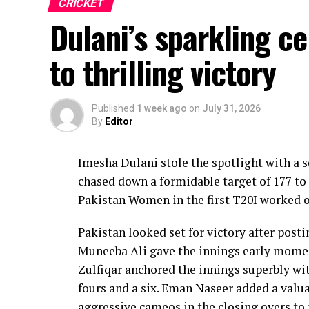
CRICKET
Dulani’s sparkling c
to thrilling victory
Published
1 week ago
on
July 31, 2026
By
Editor
Imesha Dulani stole the spotlight with a
chased down a formidable target of 177 to 
Pakistan Women in the first T20I worked o
Pakistan looked set for victory after posti
Muneeba Ali gave the innings early moment
Zulfiqar anchored the innings superbly with
fours and a six. Eman Naseer added a valua
aggressive cameos in the closing overs to 