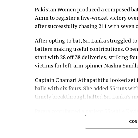
nine as Sri Lanka reached 177 for 4 in 19 ov
Pakistan Women produced a composed batt
Pakistan spinner Nashra Sandhu finished wi
Amin to register a five-wicket victory ov
Dulani’s memorable knock.
after successfully chasing 211 with seven o
After opting to bat, Sri Lanka struggled to
batters making useful contributions. Open
start with 28 off 38 deliveries, striking f
victims for left-arm spinner Nashra Sandh
Captain Chamari Athapaththu looked set fo
balls with six fours. She added 53 runs wit
timely breakthrough halted Sri Lanka’s
Perera contributed a patient 35 while Kavi
middle order. Nilakshika Silva remained u
CON
Lanka batted out their full quota of 50 over