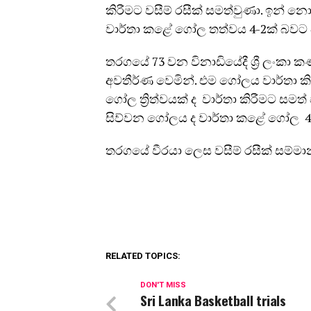
කිරීමට වසීම් රසීක් සමත්වුණා. ඉන්
වාර්තා කළේ ගෝල තත්වය 4-2ක් බවට 
තරගයේ 73 වන විනාඩියේදී ශ්‍රී ලංක
අවතීර්ණ වෙමින්. එම ගෝලය වාර්තා කි
ගෝල ත්‍රිත්වයක් ද වාර්තා කිරීමට සමත්
සිව්වන ගෝලය ද වාර්තා කළේ ගෝල 4
තරගයේ වීරයා ලෙස වසීම් රසීක් සම්මා
RELATED TOPICS:
DON'T MISS
Sri Lanka Basketball trials