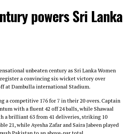
entury powers Sri Lanka
 sensational unbeaten century as Sri Lanka Women
register a convincing six-wicket victory over
ff at Dambulla international Stadium.
ng a competitive 176 for 7 in their 20 overs. Captain
um with a fluent 42 off 24 balls, while Shawaal
 a brilliant 63 from 41 deliveries, striking 10
ble 21, while Ayesha Zafar and Saira Jabeen played
push Pakistan to an above-par total.