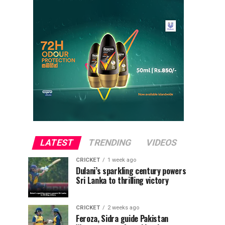
LATEST
TRENDING
VIDEOS
CRICKET
1 week ago
Dulani’s sparkling century powers
Sri Lanka to thrilling victory
CRICKET
2 weeks ago
Feroza, Sidra guide Pakistan