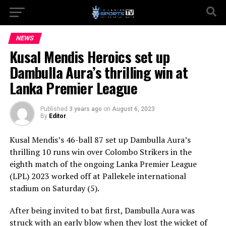
NEWS
Kusal Mendis Heroics set up
Dambulla Aura’s thrilling win at
Lanka Premier League
Published
3 years ago
on
August 6, 2023
By
Editor
Kusal Mendis’s 46-ball 87 set up Dambulla Aura’s
thrilling 10 runs win over Colombo Strikers in the
eighth match of the ongoing Lanka Premier League
(LPL) 2023 worked off at Pallekele international
stadium on Saturday (5).
After being invited to bat first, Dambulla Aura was
struck with an early blow when they lost the wicket of