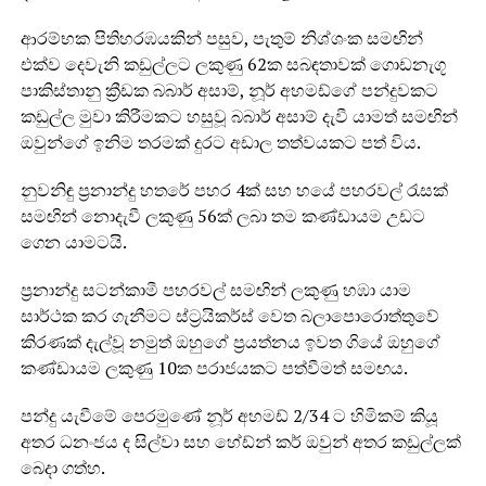
ආරම්භක පිතිහරඹයකින් පසුව, පැතුම් නිශ්ශංක සමඟින්
එක්ව දෙවැනි කඩුල්ලට ලකුණු 62ක සබඳතාවක් ගොඩනැගූ
පාකිස්තානු ක්‍රීඩක බබාර් අසාම්, නූර් අහමඩ්ගේ පන්දුවකට
කඩුල්ල මුවා කිරීමකට හසුවූ බබාර් අසාම් දැවී යාමත් සමඟින්
ඔවුන්ගේ ඉනිම තරමක් දුරට අඩාල තත්වයකට පත් විය.
නුවනිඳු ප්‍රනාන්දු හතරේ පහර 4ක් සහ හයේ පහරවල් රැසක්
සමඟින් නොදැවී ලකුණු 56ක් ලබා තම කණ්ඩායම උඩට
ගෙන යාමටයි.
ප්‍රනාන්දු සටන්කාමී පහරවල් සමඟින් ලකුණු හඹා යාම
සාර්ථක කර ගැනීමට ස්ට්‍රයිකර්ස් වෙත බලාපොරොත්තුවේ
කිරණක් දැල්වූ නමුත් ඔහුගේ ප්‍රයත්නය ඉවත ගියේ ඔහුගේ
කණ්ඩායම ලකුණු 10ක පරාජයකට පත්වීමත් සමඟය.
පන්දු යැවීමේ පෙරමුණේ නූර් අහමඩ් 2/34 ට හිමිකම් කියූ
අතර ධනංජය ද සිල්වා සහ හේඩ්න් කර් ඔවුන් අතර කඩුල්ලක්
බෙදා ගත්හ.