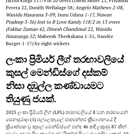
Jaffna Kings 117/9 in 20 overs (David Miller 21, Priyamal
Perera 22, Dunith Wellalage 38
; Angelo Mathews 2-08,
Wanidu Hasarana 3-09, Isuru Udana 1-17, Nuwan
Pradeep 3-36) lost to B Love Kandy 118/2 in 13 overs
(Fakhar Zaman 42, Dinesh Chandimal 22, Wanidu
Hasaranga 52
; Maheesh Theekshana 1-35, Nandre
Burger 1-17) by eight wickets
ලංකා ප්‍රිමියර් ලීග් තරඟාවලියේ
කුසල් මෙන්ඩිස්ගේ දස්කම්
නිසා දඹුල්ල කණ්ඩායමට
තියුණු ජයක්.
2023 ලංකා ප්‍රිමියර් ලීග් (LPL) තරඟාවලියේ 8 වන තරඟයෙන්
සෙනසුරාදා (5) පල්ලෙකැලේ ජාත්‍යන්තර ක්‍රීඩාංගනයේ දී
ක්‍රියාත්මක වූ කුසල් මෙන්ඩිස්ගේ පන්දු 46 කදී ලකුණු 87 කින්
දඹුල්ල අවුරා පිල කලම්බු ස්ට්‍රයිකර්ස් පිලට එරෙහිව ලකුණු 10