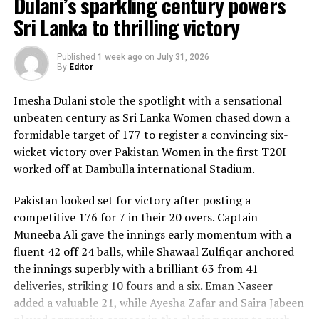
Dulani’s sparkling century powers
Sri Lanka to thrilling victory
Published
1 week ago
on
July 31, 2026
By
Editor
Imesha Dulani stole the spotlight with a sensational
unbeaten century as Sri Lanka Women chased down a
formidable target of 177 to register a convincing six-
wicket victory over Pakistan Women in the first T20I
worked off at Dambulla international Stadium.
Pakistan looked set for victory after posting a
competitive 176 for 7 in their 20 overs. Captain
Muneeba Ali gave the innings early momentum with a
fluent 42 off 24 balls, while Shawaal Zulfiqar anchored
the innings superbly with a brilliant 63 from 41
deliveries, striking 10 fours and a six. Eman Naseer
added a valuable 21, while Ayesha Zafar and Saira Jabeen