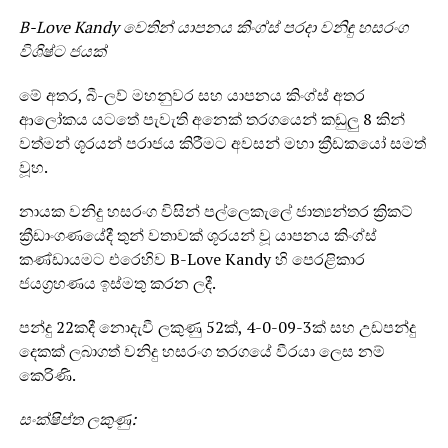
B-Love Kandy වෙතින් යාපනය කිංග්ස් පරදා වනිඳු හසරංග
විශිෂ්ට ජයක්
මේ අතර, බී-ලව් මහනුවර සහ යාපනය කිංග්ස් අතර
ආලෝකය යටතේ පැවැති අනෙක් තරගයෙන් කඩුලු 8 කින්
වත්මන් ශූරයන් පරාජය කිරීමට අවසන් මහා ක්‍රීඩකයෝ සමත්
වූහ.
නායක වනිදු හසරංග විසින් පල්ලෙකැලේ ජාත්‍යන්තර ක්‍රිකට්
ක්‍රීඩාංගණයේදී තුන් වතාවක් ශූරයන් වූ යාපනය කිංග්ස්
කණ්ඩායමට එරෙහිව B-Love Kandy හි පෙරළිකාර
ජයග්‍රහණය ඉස්මතු කරන ලදී.
පන්දු 22කදී නොදැවී ලකුණු 52ක්, 4-0-09-3ක් සහ උඩපන්දු
දෙකක් ලබාගත් වනිදු හසරංග තරගයේ වීරයා ලෙස නම්
කෙරිණි.
සංක්ෂිප්ත ලකුණු: