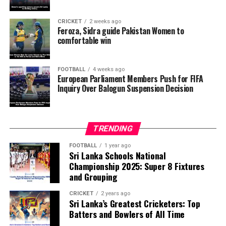
want investigators to determine whether political
pressure from the Trump administration influenced the
CRICKET
2 weeks ago
reversal of Balogun’s suspension and to assess what
Feroza, Sidra guide Pakistan Women to
comfortable win
they describe as other possible violations of FIFA’s
principle of political neutrality, including the awarding
of the FIFA Peace Prize to Trump.
FOOTBALL
4 weeks ago
European Parliament Members Push for FIFA
Inquiry Over Balogun Suspension Decision
FIFA has maintained that the decision to overturn
Balogun’s suspension was made independently by its
disciplinary committee.
TRENDING
According to the lawmakers, support for the initiative is
growing, with 35 members of the European Parliament
FOOTBALL
1 year ago
Sri Lanka Schools National
already backing the proposal.
Championship 2025: Super 8 Fixtures
and Grouping
“The beauty of sport lies in the consistent and
transparent application of its rules,” the statement said.
CRICKET
2 years ago
Sri Lanka’s Greatest Cricketers: Top
“When political influence determines who is eligible to
Batters and Bowlers of All Time
compete, the principle of fairness is fundamentally