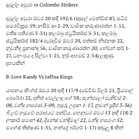
දඹුල්ල අවුරා vs Colombo Strikers
දඹුල්ල අවුරා ඕවර 20 කදී 192/6 (කුසල් මෙන්ඩිස් 87, සධීර
සමරවික්‍රම 59; නසීම් ෂා 2-29, චාමික කරුණාරත්න 1-55,
මතීෂ පතිරණ 3-31) කලම්බු ස්ට්‍රයිකර්ස් 3-31, කලම්බු
ස්ට්‍රයිකර්ස් 182/4 පැරදවීම ඕවර 20, පත්තම් නිස්නක 22,
නුවනිදු ප්‍රනාන්දු 56
, චාමික කරුණාරත්න 20
, හේඩ්න් කර් 1-
27, ධනංජය ද සිල්වා 1-25, නූර් අහමඩ් 2-34) ලකුණු
දහයකින්
B-Love Kandy Vs Jaffna Kings
යාපනය කිංග්ස් ඕවර 20 කදී 117/9 (ඩේවිඩ් මිලර් 21, ප්‍රියමාල්
පෙරේරා 22, දුනිත් වෙල්ලාලගේ 38
; ඇන්ජලෝ මැතිව්ස් 2-
08, වනිදු හසරණ 3-09, ඉසුරු උදාන 1-17, නුවන් ප්‍රදීප් 3-36)
බී ලව් හමුවේ පරාජයට පත්විය. මහනුවර ඕවර 13 කදී 118/2
(ෆකාර් සමාන් 42, දිනේෂ් චන්දිමාල් 22, වනිදු හසරංග 52
;
මහේෂ් තීක්ෂණ 1-35, නන්ද්‍රේ බර්ගර් 1-17) කඩුලු 8 කින්