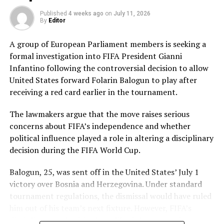
Pakistan’s disciplined bowling attack shared the
Published
4 weeks ago
on
July 11, 2026
workload effectively. Nashra Sandhu finished with
By
Editor
impressive figures of 3 for 42, while Tasmia Rubab
claimed 2 for 34. Umm-e-Hani, Syeda Aroob Shah and
A group of European Parliament members is seeking a
captain Fatima Sana chipped in with a wicket apiece to
formal investigation into FIFA President Gianni
keep the scoring under control.
Infantino following the controversial decision to allow
United States forward Folarin Balogun to play after
In reply, Pakistan laid the foundation through Gull
receiving a red card earlier in the tournament.
Feroza, who produced a fluent 78 off 77 balls, laced with
11 boundaries. She dominated the opening stand before
The lawmakers argue that the move raises serious
being trapped leg before wicket by Kavisha Dilhari after
concerns about FIFA’s independence and whether
steering her side into a commanding position.
political influence played a role in altering a disciplinary
decision during the FIFA World Cup.
Experienced batter Sidra Amin anchored the chase with
a measured 57 from 94 deliveries, rotating the strike
Balogun, 25, was sent off in the United States’ July 1
effectively while building partnerships that kept
victory over Bosnia and Herzegovina. Under standard
Pakistan comfortably ahead of the required rate. Ayesha
tournament regulations, the dismissal would have ruled
Zafar then finished the job with an unbeaten 27, while
him out of his team’s next fixture. However, FIFA’s
Najiha Alvi contributed a useful 13.
disciplinary authorities later lifted the suspension,