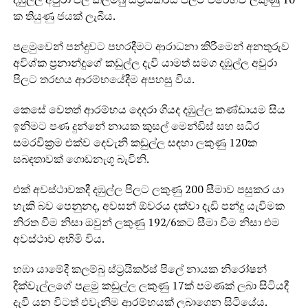
ක තියුණු ජයක් ලැබීය.
පළමුවෙන් පන්දුවට පහරදීමට ආරාධනා කිරීමෙන් අනතුරුව
අවිශ්ක ප්‍රනාන්දුගේ කඩුල්ල දැවී යාමත් සමග දඹුල්ල අවුරා
පිලට තරඟය ආරම්භයේදීම අපහසු විය.
කෙසේ වෙතත් ආරම්භය දෙදරා ගියද දඹුල්ල කණ්ඩායම සිය
ඉනිමට පණ දුන්නේ නායක කුසල් මෙන්ඩිස් සහ සධීර
සමරවික්‍රම එක්ව දෙවැනි කඩුල්ල සඳහා ලකුණු 120ක
සබඳතාවක් ගොඩනැගූ බැවිනි.
එක් අවස්ථාවකදී දඹුල්ල පිලට ලකුණු 200 සීමාව පසුකර යා
හැකි බව පෙනුනද, අවසන් ඕවරය දක්වා දැඩි පන්දු යැවීමක
නිරත වීම නිසා ඔවුන් ලකුණු 192/6කට සීමා වීම නිසා එම
අවස්ථාව අහිමි විය.
හඹා යාමේදී කලම්බු ස්ට්‍රයිකර්ස් පිලේ නායක නිරෝෂන්
දික්වැල්ලගේ පළමු කඩුල්ල ලකුණු 17ක් පමණක් ලබා සිටියදී
දැවී යන විටත් එවැනිම ආරම්භයක් ලබාගෙන සිටියේය.