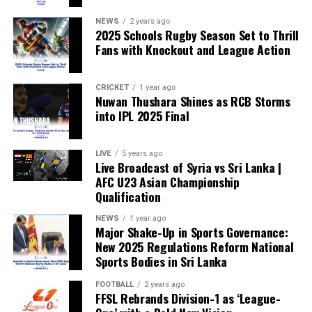
weakened.”
NEWS
2 years ago
2025 Schools Rugby Season Set to Thrill
Fans with Knockout and League Action
CRICKET
1 year ago
Nuwan Thushara Shines as RCB Storms
into IPL 2025 Final
LIVE
5 years ago
Live Broadcast of Syria vs Sri Lanka |
AFC U23 Asian Championship
Qualification
NEWS
1 year ago
Major Shake-Up in Sports Governance:
New 2025 Regulations Reform National
Sports Bodies in Sri Lanka
FOOTBALL
2 years ago
FFSL Rebrands Division-1 as ‘League-